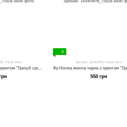
4
W_Trizub silver
Артикул: 160404PB_Trizub silver
Футболка жіноча біла з принтом "Тризуб срібний"
грн
550 грн