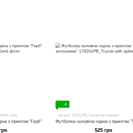
4
0201PB_Gerb
Артикул: 170201PB_Tryzub with spikelets
рна з принтом "Герб"
грн
525 грн