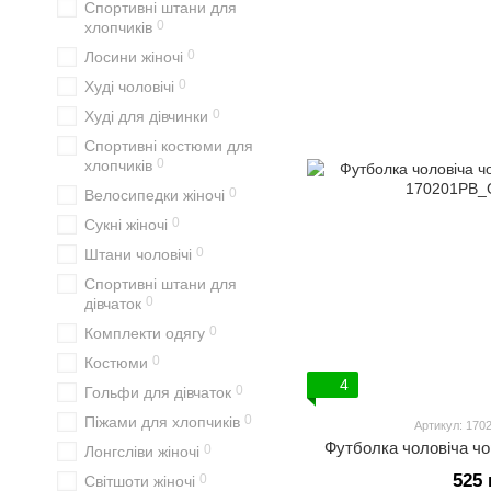
Спортивні штани для
0
хлопчиків
0
Лосини жіночі
0
Худі чоловічі
0
Худі для дівчинки
Спортивні костюми для
0
хлопчиків
0
Велосипедки жіночі
0
Сукні жіночі
0
Штани чоловічі
Спортивні штани для
0
дівчаток
0
Комплекти одягу
0
Костюми
4
0
Гольфи для дівчаток
0
Піжами для хлопчиків
Артикул: 17
Футболка чоловіча чо
0
Лонгсліви жіночі
525 
0
Світшоти жіночі