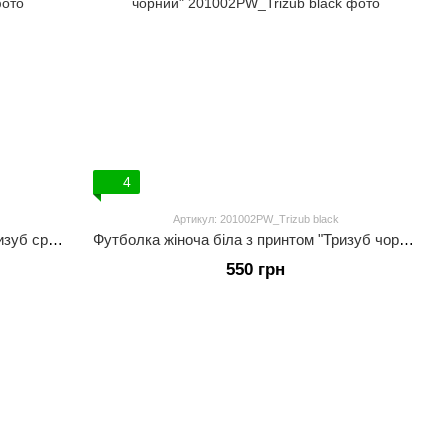
4
Артикул: 201002PW_Trizub black
Футболка жіноча чорна з принтом "Тризуб срібний"
Футболка жіноча біла з принтом "Тризуб чорний"
550 грн