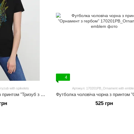
4
yzub with spikelets
Артикул: 170201PB_Ornament with embl
Футболка жіноча чорна з принтом "Тризуб з колосками"
грн
525 грн