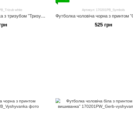
B_Trizub white
Артикул: 170201PB_Symbols
Чоловіча чорна футболка з тризубом "Тризуб білий"
Футболка чоловіча чорна з принтом 
грн
525 грн