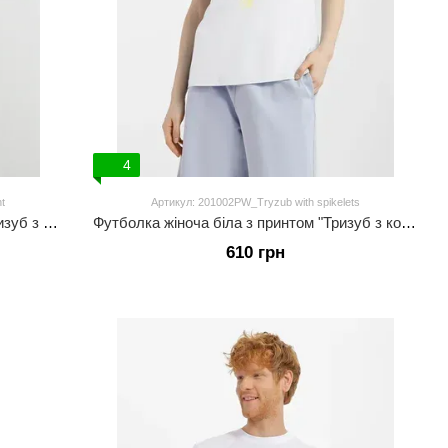
4
t
Артикул: 201002PW_Tryzub with spikelets
Футболка жіноча чорна з принтом "Тризуб з орнаментом"
Футболка жіноча біла з принтом "Тризуб з колосками"
610 грн