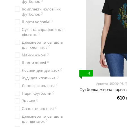
0
футболок
Комплекти чоловічих
0
футболок
0
Шорти чоловічі
Сукні та сарафани для
0
дівчаток
Джемпери та світшоти
0
для хлопчиків
0
Майки жіночі
0
Шорти жіночі
0
Лосини для дівчаток
4
0
Худі для хлопчика
Артикул: 160404PB_Tr
0
Лонгсліви чоловічі
0
Парні футболки
610 
0
Знижки
0
Світшоти чоловічі
Джемпери та світшоти
0
для дівчаток