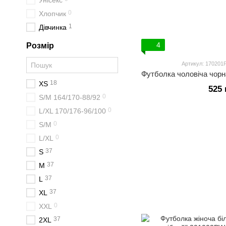
Унісекс
0
Хлопчик
1
Дівчинка
4
Розмір
Артикул: 17020
18
XS
525 
0
S/M 164/170-88/92
0
L/XL 170/176-96/100
0
S/M
0
L/XL
37
S
37
M
37
L
37
XL
0
XXL
37
2XL