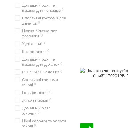
Домашній одяг та
0
піжами для чоловіків
Спортивні костюми для
0
дівчаток
Нижня білизна для
0
хлопчиків
0
Худі жіночі
0
Штани жіночі
Домашній одяг та
0
піжами для дівчаток
0
PLUS SIZE чоловіки
Спортивні костюми
0
жіночі
0
Гольфи жіночі
0
Жіночі піжами
Домашній одяг
0
жіночий
Нічні сорочки та халати
0
жіночі
4