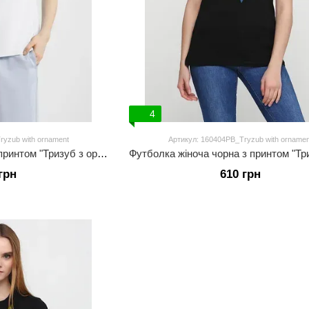
4
yzub with ornament
Артикул: 160404PB_Tryzub with ornamen
Футболка жіноча біла з принтом "Тризуб з орнаментом"
грн
610 грн