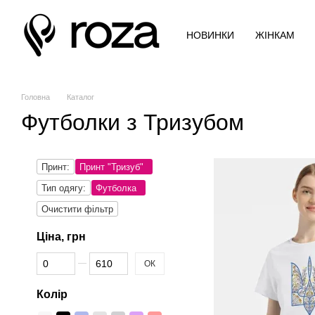
Перейти до основного контенту
НОВИНКИ
ЖІНКАМ
Головна
Каталог
Футболки з Тризубом
Принт:
Принт "Тризуб"
Тип одягу:
Футболка
Очистити фільтр
Ціна, грн
Від Ціна, грн
До Ціна, грн
ОК
Колір