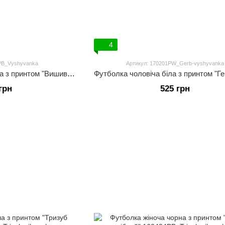
4
1PB_Vyshyvanka
Артикул: 170201PW_Gerb-vyshyvanka
Футболка чоловіча чорна з принтом "Вишиванка"
грн
525 грн