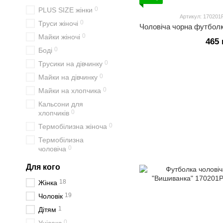
0
PLUS SIZE жінки
Артикул: 170201P
0
Труси жіночі
0
Майки жіночі
465 
0
Боді
0
Трусики на дівчинку
0
Майки на дівчинку
0
Майки на хлопчика
Кальсони для
0
хлопчиків
0
Термобілизна жіноча
Термобілизна
0
чоловіча
Для кого
18
Жінка
19
Чоловік
1
Дітям
0