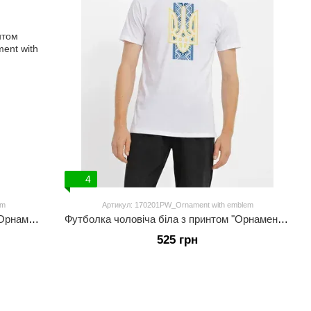
4
em
Артикул: 170201PW_Ornament with emblem
Футболка чоловіча чорна з принтом "Орнамент з гербом"
Футболка чоловіча біла з принтом "Орнамент з гербом"
525 грн