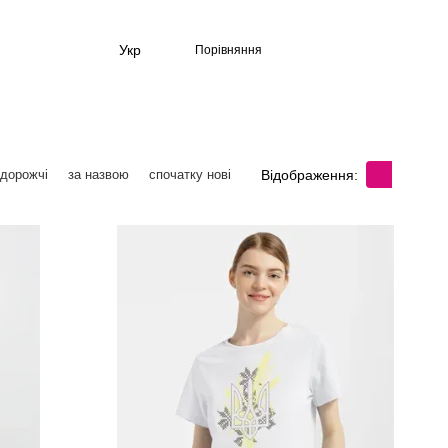
Укр
Порівняння
Відображення:
 дорожчі
за назвою
спочатку нові