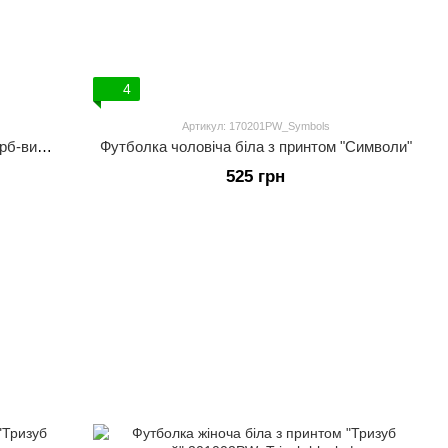
4
Артикул: 170201PW_Symbols
Футболка чоловіча біла з принтом "Герб-вишиванка"
Футболка чоловіча біла з принтом "Символи"
525 грн