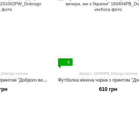
4
_Dobrogo vechora
Артикул: 160404PB_Dobrogo vechora
Футболка жіноча біла з принтом "Доброго вечора, ми з України"
грн
610 грн