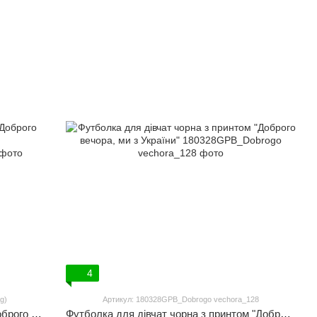
4
g)
Артикул: 180328GPB_Dobrogo vechora_128
Футболка чоловіча біла з принтом "Доброго вечора, ми з України (флаг)"
Футболка для дівчат чорна з принтом "Доброго вечора, ми з України"