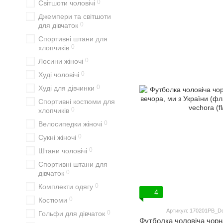
0
Світшоти чоловічі
Джемпери та світшоти
0
для дівчаток
Спортивні штани для
0
хлопчиків
0
Лосини жіночі
0
Худі чоловічі
0
Худі для дівчинки
Спортивні костюми для
0
хлопчиків
0
Велосипедки жіночі
0
Сукні жіночі
0
Штани чоловічі
Спортивні штани для
0
дівчаток
0
Комплекти одягу
4
0
Костюми
Артикул: 170201PB_Dob
0
Гольфи для дівчаток