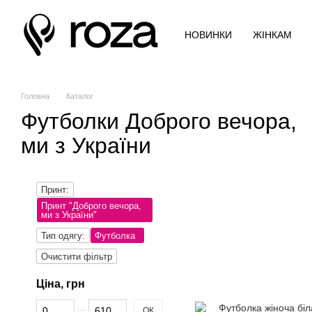
Перейти до основного контенту
НОВИНКИ
ЖІНКАМ
Головна
Каталог
Футболки Доброго вечора,
ми з України
Принт:
Принт "Доброго вечора,
ми з України"
Тип одягу:
Футболка
Очистити фільтр
Ціна, грн
Від Ціна, грн
До Ціна, грн
ОК