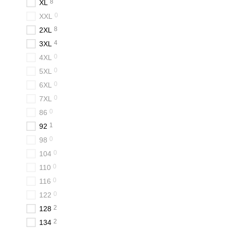
8
XL
0
XXL
8
2XL
4
3XL
0
4XL
0
5XL
0
6XL
0
7XL
0
86
1
92
0
98
0
104
0
110
0
116
0
122
2
128
2
134