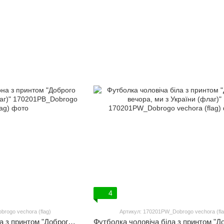
4
rogo vechora (flag)
Артикул: 170201PW_Dobrogo vechora (fla
Футболка чоловіча чорна з принтом "Доброго вечора, ми з України (флаг)"