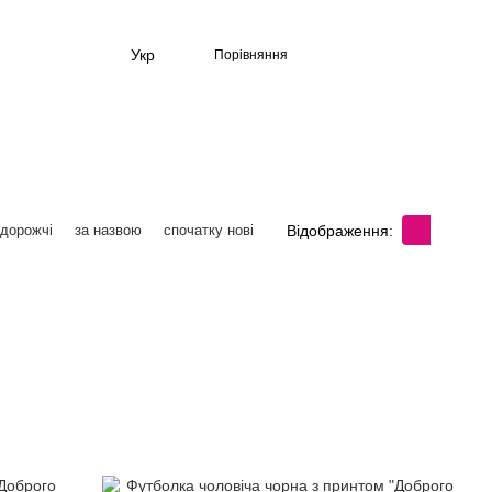
Укр
Порівняння
Відображення:
 дорожчі
за назвою
спочатку нові