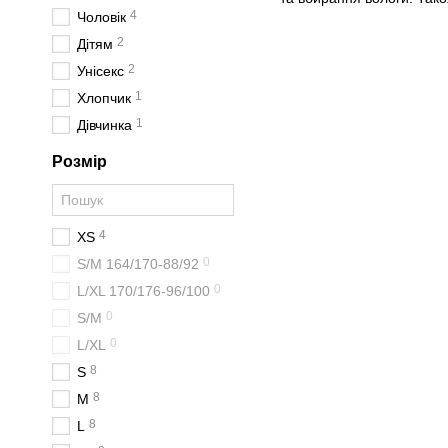
4
Чоловік
2
Дітям
2
Унісекс
1
Хлопчик
1
Дівчинка
Розмір
4
XS
0
S/M 164/170-88/92
0
L/XL 170/176-96/100
0
S/M
0
L/XL
8
S
8
M
8
L