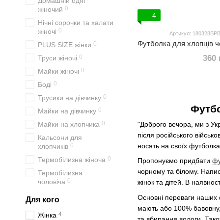
Домашній одяг
0
жіночий
4
Нічні сорочки та халати
0
жіночі
Артикул: 180328BP
0
PLUS SIZE жінки
0
360 
Труси жіночі
0
Майки жіночі
0
Боді
0
Трусики на дівчинку
Футбо
0
Майки на дівчинку
0
Майки на хлопчика
"Доброго вечора, ми з Ук
після російського військ
Кальсони для
0
носять на своїх футболка
хлопчиків
0
Термобілизна жіноча
Пропонуємо придбати
фу
чорному та білому. Напис
Термобілизна
0
чоловіча
жінок та дітей. В наявнос
Основні переваги наших ф
Для кого
мають або 100% бавовну,
4
Жінка
та вбирання вологи. Тако