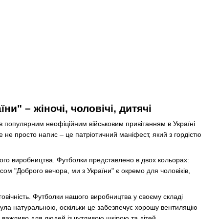
и" – жіночі, чоловічі, дитячі
тав популярним неофіційним військовим привітанням в Україні
е не просто напис – це патріотичний маніфест, який з гордістю
ого виробництва. Футболки представлено в двох кольорах:
ом "Доброго вечора, ми з України" є окремо для чоловіків,
говічність. Футболки нашого виробництва у своєму складі
ула натуральною, оскільки це забезпечує хорошу вентиляцію
 важливо для людей із чутливою шкірою та дітей.