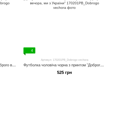
4
Артикул: 170201PB_Dobrogo vechora
Футболка жіноча чорна з принтом "Доброго вечора, ми з України"
Футболка чоловіча чорна з принтом "Доброго вечора, ми з України"
525 грн