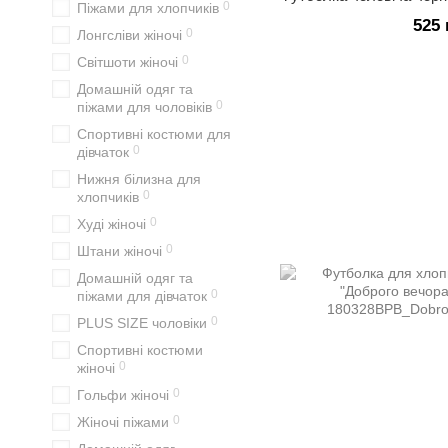
0
Піжами для хлопчиків
525 
0
Лонгсліви жіночі
0
Світшоти жіночі
Домашній одяг та
0
піжами для чоловіків
Спортивні костюми для
0
дівчаток
Нижня білизна для
0
хлопчиків
0
Худі жіночі
0
Штани жіночі
Домашній одяг та
0
піжами для дівчаток
0
PLUS SIZE чоловіки
Спортивні костюми
0
жіночі
0
Гольфи жіночі
0
Жіночі піжами