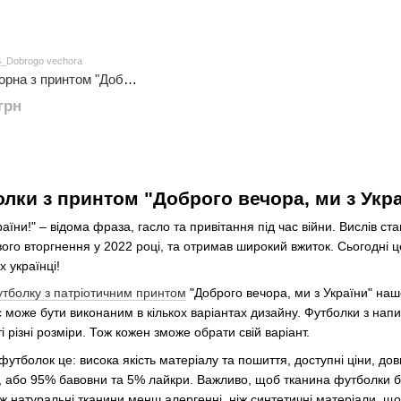
B_Dobrogo vechora
Футболка для хлопців чорна з принтом "Доброго вечора, ми з України"
грн
лки з принтом "Доброго вечора, ми з Україн
раїни!" – відома фраза, гасло та привітання під час війни. Вислів с
ового вторгнення у 2022 році, та отримав широкий вжиток. Сьогодні ц
х українці!
тболку з патріотичним принтом
"Доброго вечора, ми з України" наш
 може бути виконаним в кількох варіантах дизайну. Футболки з напис
ті різні розміри. Тож кожен зможе обрати свій варіант.
утболок це: висока якість матеріалу та пошиття, доступні ціни, дов
 або 95% бавовни та 5% лайкри. Важливо, щоб тканина футболки б
ж натуральні тканини менш алергенні, ніж синтетичні матеріали, що