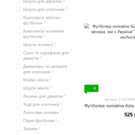
0
Шорти для дівчаток
0
Шорти для хлопчиків
Комплекти жіночих
0
футболок
Комплекти чоловічих
0
футболок
0
Шорти чоловічі
Сукні та сарафани для
0
дівчаток
Джемпери та світшоти
0
для хлопчиків
0
Майки жіночі
0
Шорти жіночі
4
0
Лосини для дівчаток
Артикул: 170201PW
0
Худі для хлопчика
0
Лонгсліви чоловічі
525 
0
Парні футболки
0
Знижки