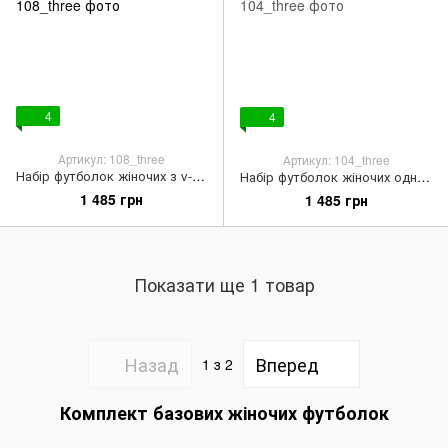
4
4
Артикул: 108_three
Артикул: 104_three
Набір футболок жіночих з v-образним вирізом, 3 шт лавандового кольору
Набір футболок жіночих однотонних, 3 шт сіро-блакитного кольору
1 485 грн
1 485 грн
Показати ще 1 товар
Назад
Вперед
1
з 2
Комплект базових жіночих футболок