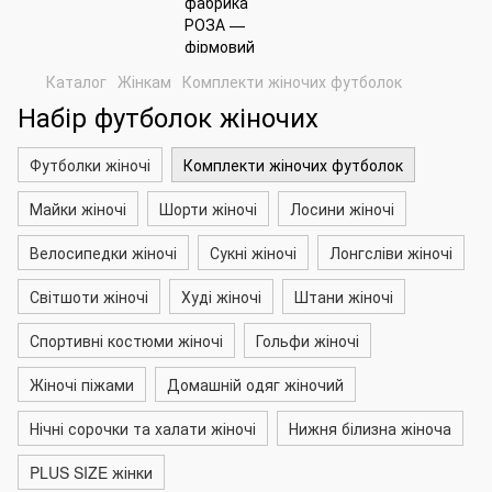
Каталог
Жінкам
Комплекти жіночих футболок
Набір футболок жіночих
Футболки жіночі
Комплекти жіночих футболок
Майки жіночі
Шорти жіночі
Лосини жіночі
Велосипедки жіночі
Сукні жіночі
Лонгсліви жіночі
Світшоти жіночі
Худі жіночі
Штани жіночі
Спортивні костюми жіночі
Гольфи жіночі
Жіночі піжами
Домашній одяг жіночий
Нічні сорочки та халати жіночі
Нижня білизна жіноча
PLUS SIZE жінки