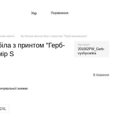
Укр
Порівняння
олки жіночі
Футболка жіноча біла з принтом "Герб-вишиванка"
іла з принтом "Герб-
Артикул
201002PW_Gerb-
мір S
vyshyvanka
В бажання
ичувальної знижки
2XL