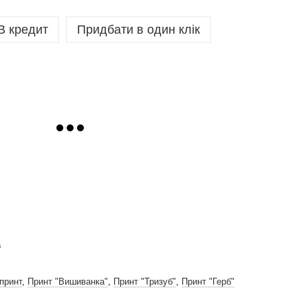
В кредит
Придбати в один клік
а
принт
,
Принт "Вишиванка"
,
Принт "Тризуб"
,
Принт "Герб"