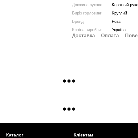
Довжина рукава
Короткий рук
Виріз горловини
Круглий
Бренд
Роза
Країна-виробник
Україна
Доставка
Оплата
Пове
Каталог
Клієнтам