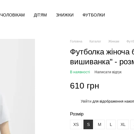
ЧОЛОВІКАМ
ДІТЯМ
ЗНИЖКИ
ФУТБОЛКИ
Головна
Каталог
Жінкам
Футб
Футболка жіноча б
вишиванка" - роз
В наявності
Написати відгук
610 грн
Увійти
для відображення накоп
%
Розмір
XS
S
M
L
XL