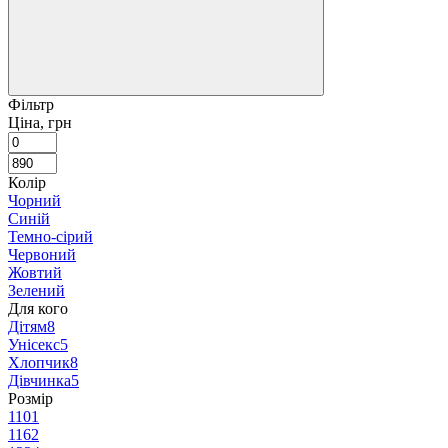
Фільтр
Ціна, грн
Колір
Чорний
Синій
Темно-сірий
Червоний
Жовтий
Зелений
Для кого
Дітям
8
Унісекс
5
Хлопчик
8
Дівчинка
5
Розмір
110
1
116
2