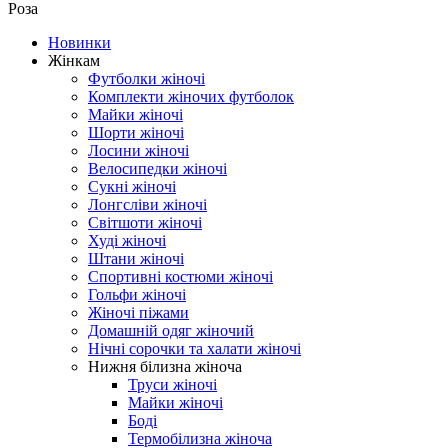
Роза
Новинки
Жінкам
Футболки жіночі
Комплекти жіночих футболок
Майки жіночі
Шорти жіночі
Лосини жіночі
Велосипедки жіночі
Сукні жіночі
Лонгсліви жіночі
Світшоти жіночі
Худі жіночі
Штани жіночі
Спортивні костюми жіночі
Гольфи жіночі
Жіночі піжами
Домашній одяг жіночий
Нічні сорочки та халати жіночі
Нижня білизна жіноча
Труси жіночі
Майки жіночі
Боді
Термобілизна жіноча