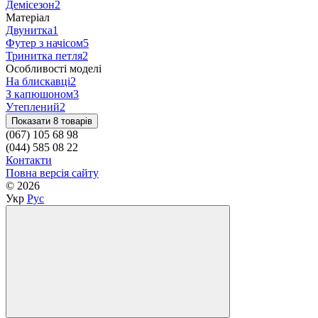
Демісезон
2
Матеріал
Двунитка
1
Футер з начісом
5
Тринитка петля
2
Особливості моделі
На блискавці
2
З капюшоном
3
Утеплений
2
Показати 8 товарів
(067) 105 68 98
(044) 585 08 22
Контакти
Повна версія сайту
© 2026
Укр
Рус