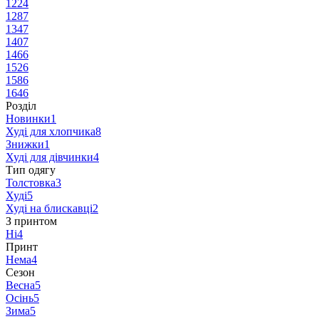
122
4
128
7
134
7
140
7
146
6
152
6
158
6
164
6
Розділ
Новинки
1
Худі для хлопчика
8
Знижки
1
Худі для дівчинки
4
Тип одягу
Толстовка
3
Худі
5
Худі на блискавці
2
З принтом
Ні
4
Принт
Нема
4
Сезон
Весна
5
Осінь
5
Зима
5