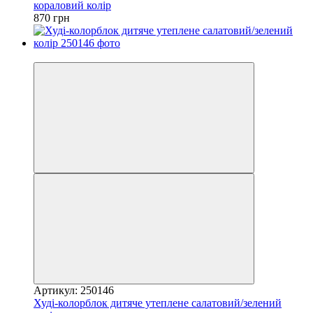
кораловий колір
870 грн
4
Артикул: 250146
Худі-колорблок дитяче утеплене салатовий/зелений