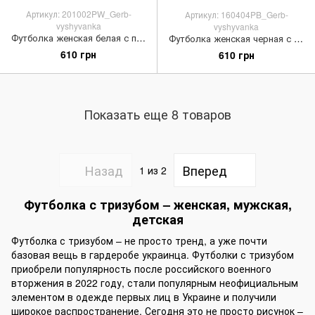
Артикул: 201002PW_Gerb-
Артикул: 160404PB_Gerb-
vyshyvanka
vyshyvanka
Футболка женская белая с принтом "Герб-вышиванка"
Футболка женская черная с принтом "Герб-вышиванка"
610 грн
610 грн
Показать еще 8 товаров
Назад
Вперед
1
из 2
Футболка с тризубом – женская, мужская,
детская
Футболка с тризубом – не просто тренд, а уже почти
базовая вещь в гардеробе украинца. Футболки с тризубом
приобрели популярность после российского военного
вторжения в 2022 году, стали популярным неофициальным
элементом в одежде первых лиц в Украине и получили
широкое распространение. Сегодня это не просто рисунок –