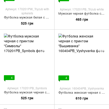
Артикул: 170201PW_Tryzub with
Артикул: 170201PB_Trizub white
spikelets
Мужская черная футболка с тризубом "Тризуб белый"
Футболка мужская белая с принтом "Тризуб с колосками"
465 грн
525 грн
4
4
Артикул: 170201PB_Symbols
Артикул: 160404PB_Vyshyvanka
Футболка мужская черная с принтом "Символы"
Футболка женская черная с принтом "Вышиванка"
525 грн
610 грн