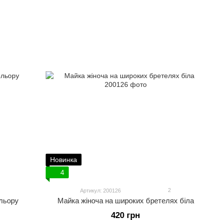
Новинка
4
2
Артикул: 200126
ольору
Майка жіноча на широких бретелях біла
420 грн