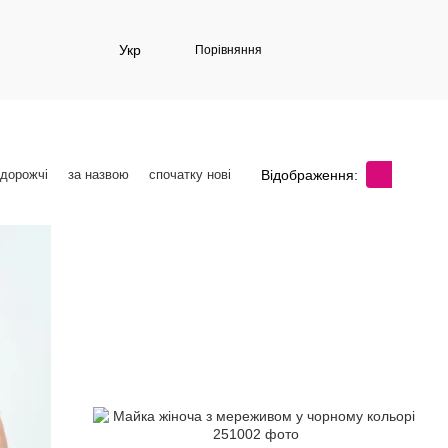
Укр
Порівняння
Відображення:
 дорожчі
за назвою
спочатку нові