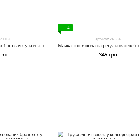
4
 200126
Артикул: 240226
Майка жіноча на широких бретелях у кольорі сірий меланж
грн
345 грн