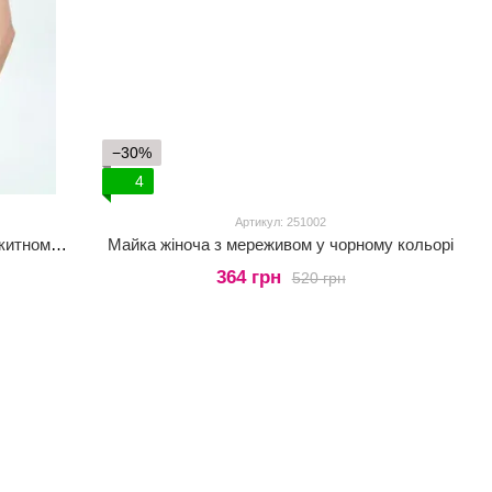
−30%
4
Артикул: 251002
Майка жіноча з мереживом у сіро-блакитному кольорі
Майка жіноча з мереживом у чорному кольорі
364 грн
520 грн