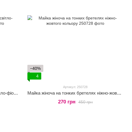
−40%
4
Артикул: 250728
Майка жіноча на тонких бретелях світло-фіолетового кольору
Майка жіноча на тонких бретелях ніжно-жовтого кольору
270 грн
450 грн