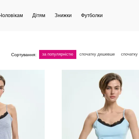
Чоловікам
Дітям
Знижки
Футболки
за популярністю
спочатку дешевше
спочатку
Сортування: