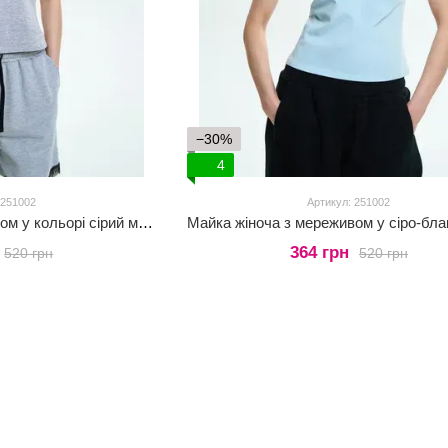
−30%
4
 251002
Артикул: 251002
Майка жіноча з мереживом у кольорі сірий меланж
364 грн
520 грн
520 грн