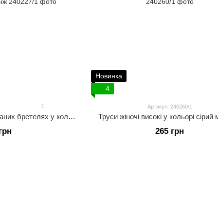
Новинка
4
1
Артикул: 240260/1
Топ жіночий на регульованих бретелях у кольорі сірий меланж
Труси жіночі високі у кольорі сірий
грн
265 грн