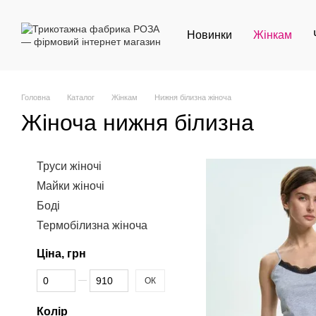
Перейти до основного контенту
Новинки
Жінкам
Головна
Каталог
Жінкам
Нижня білизна жіноча
Жіноча нижня білизна
Труси жіночі
Майки жіночі
Боді
Термобілизна жіноча
Ціна, грн
Від Ціна, грн
До Ціна, грн
ОК
Колір