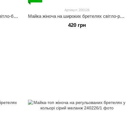
Артикул: 200126
Майка жіноча на широких бретелях світло-бежевого кольору
Майка жіноча на широких бретелях світло-рожевого кольору
420 грн