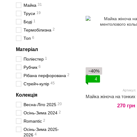
31
Майка
19
Труси
1
Боді
2
Термобілизна
6
Топ
Матеріал
1
Поліестер
6
Рубчик
−40%
2
Рібана перфорована
4
45
Стрейч-кулір
Артикул:
Колекція
20
Весна-Літо 2025
270 грн
2
Осінь-Зима 2024
2
Romantic
Осінь-Зима 2025-
4
2026