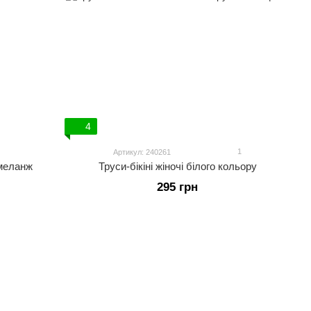
4
1
Артикул: 240261
 меланж
Труси-бікіні жіночі білого кольору
295 грн