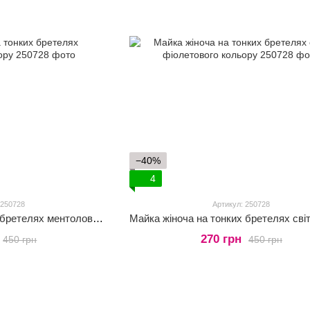
−40%
4
 250728
Артикул: 250728
Майка жіноча на тонких бретелях ментолового кольору
270 грн
450 грн
450 грн