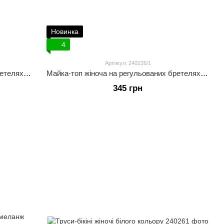
Новинка
4
Артикул: 240226/1
Майка-топ жіноча на регульованих бретелях чорного кольору
Майка-топ жіноча на регульованих бретелях у кольорі сірий меланж
345 грн