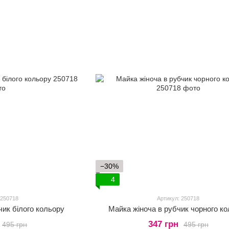
−30%
4
 250718
Артикул: 250718
чик білого кольору
Майка жіноча в рубчик чорного к
347 грн
495 грн
495 грн