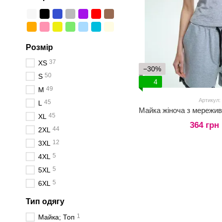
Розмір
37
XS
−30%
50
S
4
49
M
Артикул:
45
L
45
XL
364 грн
44
2XL
12
3XL
5
4XL
5
5XL
5
6XL
Тип одягу
1
Майка; Топ