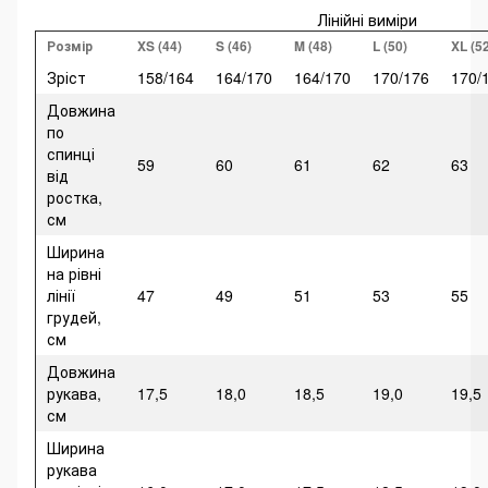
Лінійні виміри
Розмір
XS (44)
S (46)
M (48)
L (50)
XL (5
Зріст
158/164
164/170
164/170
170/176
170/
Довжина
по
спинці
59
60
61
62
63
від
ростка,
см
Ширина
на рівні
лінії
47
49
51
53
55
грудей,
см
Довжина
рукава,
17,5
18,0
18,5
19,0
19,5
см
Ширина
рукава