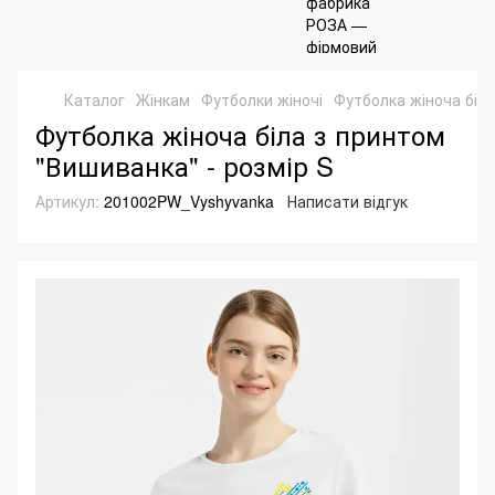
Каталог
Жінкам
Футболки жіночі
Футболка жіноча біл
Футболка жіноча біла з принтом
"Вишиванка" - розмір S
Артикул:
201002PW_Vyshyvanka
Написати відгук