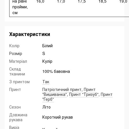
на рівні
16,0
17,0
17,5
18,5
19,0
пройми,
см
Характеристики
Колір
Білий
Розмір
S
Матеріал
Кулір
Склад
100% бавовна
тканини
З принтом
Так
Принт
Патріотичний принт
,
Принт
"Вишиванка"
,
Принт "Тризуб"
,
Принт
"Герб"
Сезон
Літо
Довжина
Короткий рукав
рукава
Виріз