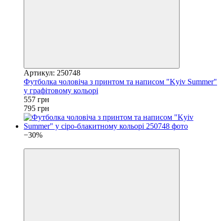
Артикул: 250748
Футболка чоловіча з принтом та написом "Kyiv Summer"
у графітовому кольорі
557 грн
795 грн
−30%
4