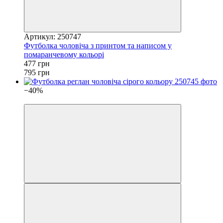
Артикул: 250747
Футболка чоловіча з принтом та написом у
помаранчевому кольорі
477 грн
795 грн
−40%
4