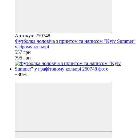
Артикул: 250748
Футболка чоловіча з принтом та написом "Kyiv Summer"
у сірому кольорі
557 грн
795 грн
−30%
4