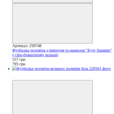
Артикул: 250748
Футболка чоловіча з принтом та написом "Kyiv Summer"
у сіро-блакитному кольорі
557 грн
795 грн
Новинка
4