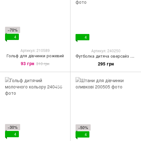
−70%
4
4
Артикул: 210589
Артикул: 240250
Гольф для дівчинки рожевий
Футболка дитяча оверсайз у кольорі морозний блакитний
93 грн
295 грн
310 грн
−30%
−50%
4
4