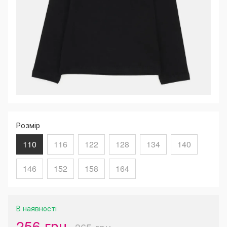
Розмір
110
116
122
128
134
140
146
152
158
164
В наявності
256 грн