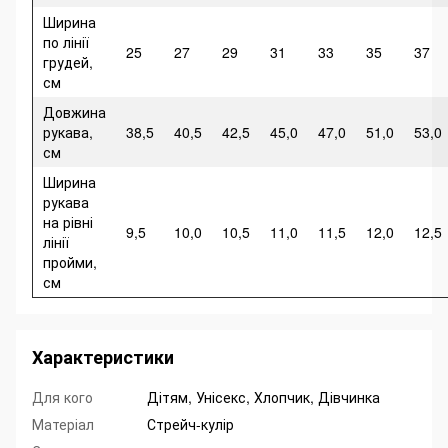
Ширина
по лінії
25
27
29
31
33
35
37
грудей,
см
Довжина
рукава,
38,5
40,5
42,5
45,0
47,0
51,0
53,0
см
Ширина
рукава
на рівні
9,5
10,0
10,5
11,0
11,5
12,0
12,5
лінії
пройми,
см
Характеристики
Для кого
Дітям, Унісекс, Хлопчик, Дівчинка
Матеріал
Стрейч-кулір