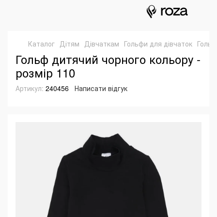
Каталог
Дітям
Дівчаткам
Гольфи для дівчаток
Гольф
Гольф дитячий чорного кольору -
розмір 110
Артикул:
240456
Написати відгук