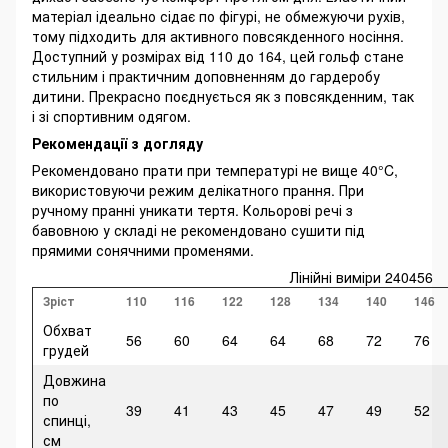
матеріал ідеально сідає по фігурі, не обмежуючи рухів,
тому підходить для активного повсякденного носіння.
Доступний у розмірах від 110 до 164, цей гольф стане
стильним і практичним доповненням до гардеробу
дитини. Прекрасно поєднується як з повсякденним, так
і зі спортивним одягом.
Рекомендації з догляду
Рекомендовано прати при температурі не вище 40°C,
використовуючи режим делікатного прання. При
ручному пранні уникати тертя. Кольорові речі з
бавовною у складі не рекомендовано сушити під
прямими сонячними променями.
Лінійні виміри 240456
Зріст
110
116
122
128
134
140
146
Обхват
56
60
64
64
68
72
76
грудей
Довжина
по
39
41
43
45
47
49
52
спинці,
см