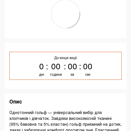
До кінця акції
0
00
00
00
дні
години
хв
сек
Опис
Однотонний гольф — універсальний вибір для
хлопчиків і дівчаток. Завдяки високоякісній тканині
(95% бавовна та 5% еластан) гольф приємний на дотик,
дихає і забезпечує комфорт протягом дня. Еластичний