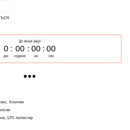
ться
До кінця акції
0
00
00
00
дні
години
хв
сек
ісекс, Хлопчик
ачісом
на, 12% поліестер