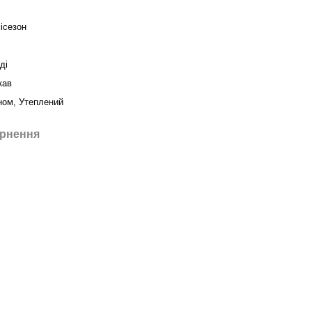
ісезон
ді
кав
ом, Утеплений
рнення