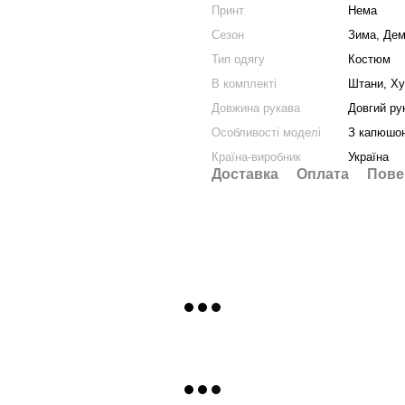
Принт
Нема
Сезон
Зима, Дем
Тип одягу
Костюм
В комплекті
Штани, Ху
Довжина рукава
Довгий ру
Особливості моделі
З капюшон
Країна-виробник
Україна
Доставка
Оплата
Пове