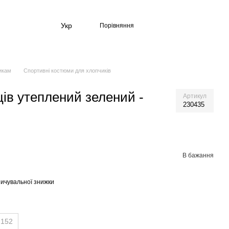
Укр
Порівняння
икам
Спортивні костюми для хлопчиків
ів утеплений зелений -
Артикул
230435
В бажання
ичувальної знижки
152