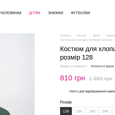
ЧОЛОВІКАМ
ДІТЯМ
ЗНИЖКИ
ФУТБОЛКИ
Головна
Каталог
Дітям
Хлопч
Костюм для хлопців утеплений зелений
Костюм для хлопц
розмір 128
Немає в наявності
Написати відгук
810 грн
1 350 грн
Увійти
для відображення накоп
%
Розмір
128
134
140
146