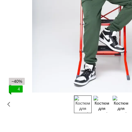
−40%
4