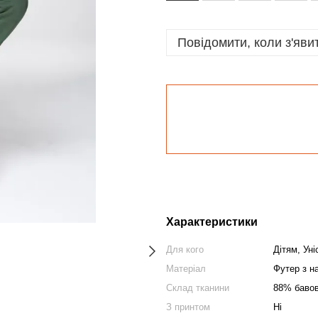
Повідомити, коли з'яви
Характеристики
Для кого
Дітям, Ун
Матеріал
Футер з н
Склад тканини
88% бавов
З принтом
Ні