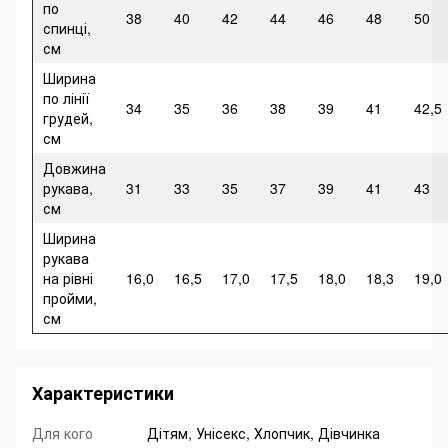
по
38
40
42
44
46
48
50
спинці,
см
Ширина
по лінії
34
35
36
38
39
41
42,5
грудей,
см
Довжина
рукава,
31
33
35
37
39
41
43
см
Ширина
рукава
на рівні
16,0
16,5
17,0
17,5
18,0
18,3
19,0
пройми,
см
Характеристики
Для кого
Дітям, Унісекс, Хлопчик, Дівчинка