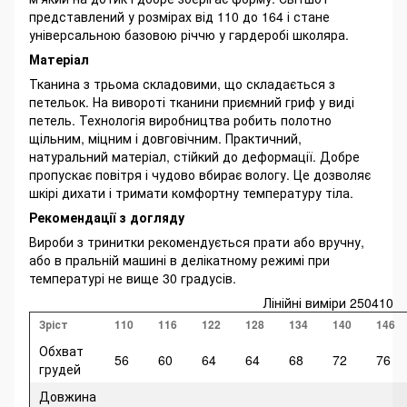
представлений у розмірах від 110 до 164 і стане
універсальною базовою річчю у гардеробі школяра.
Матеріал
Тканина з трьома складовими, що складається з
петельок. На вивороті тканини приємний гриф у виді
петель. Технологія виробництва робить полотно
щільним, міцним і довговічним. Практичний,
натуральний матеріал, стійкий до деформації. Добре
пропускає повітря і чудово вбирає вологу. Це дозволяє
шкірі дихати і тримати комфортну температуру тіла.
Рекомендації з догляду
Вироби з тринитки рекомендується прати або вручну,
або в пральній машині в делікатному режимі при
температурі не вище 30 градусів.
Лінійні виміри 250410
Зріст
110
116
122
128
134
140
146
Обхват
56
60
64
64
68
72
76
грудей
Довжина