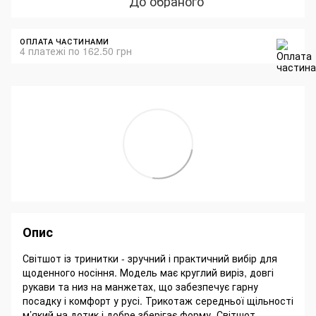
До обраного
ОПЛАТА ЧАСТИНАМИ
4 платежі по 162.50 грн
Опис
Світшот із тринитки - зручний і практичний вибір для
щоденного носіння. Модель має круглий виріз, довгі
рукави та низ на манжетах, що забезпечує гарну
посадку і комфорт у русі. Трикотаж середньої щільності
м’який на дотик і добре зберігає форму. Світшот