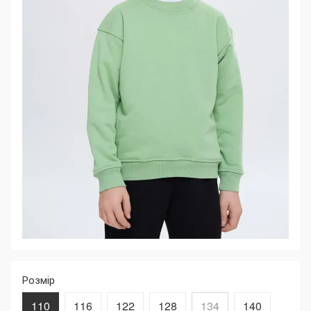
Розмір
110
116
122
128
134
140