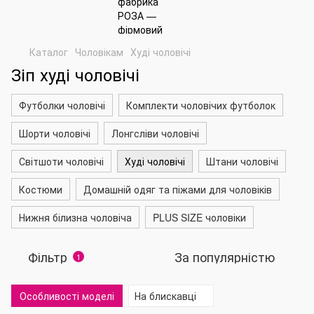
Каталог
Чоловікам
Худі чоловічі
Зіп худі чоловічі
Футболки чоловічі
Комплекти чоловічих футболок
Шорти чоловічі
Лонгсліви чоловічі
Світшоти чоловічі
Худі чоловічі
Штани чоловічі
Костюми
Домашній одяг та піжами для чоловіків
Нижня білизна чоловіча
PLUS SIZE чоловіки
Фільтр
За популярністю
1
Особливості моделі
На блискавці