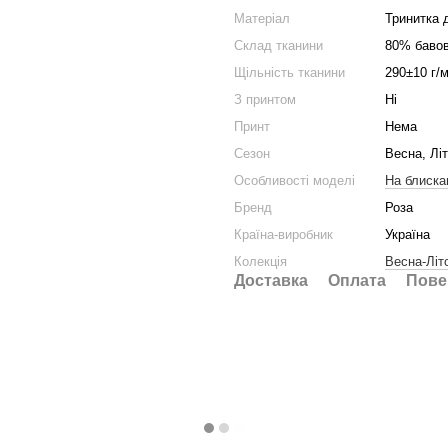
Матеріал
Тринитка 
Склад тканини
80% бавов
Щільність тканини
290±10 г/м
З принтом
Ні
Принт
Нема
Сезон
Весна, Лі
Особливості моделі
На блиска
Бренд
Роза
Країна-виробник
Україна
Колекція
Весна-Літ
Доставка
Оплата
Пове