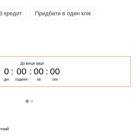
В кредит
Придбати в один клік
До кінця акції
0
00
00
00
дні
години
хв
сек
итний