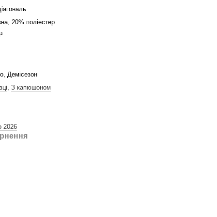
діагональ
на, 20% поліестер
²
то, Демісезон
вці
,
З капюшоном
о 2026
рнення