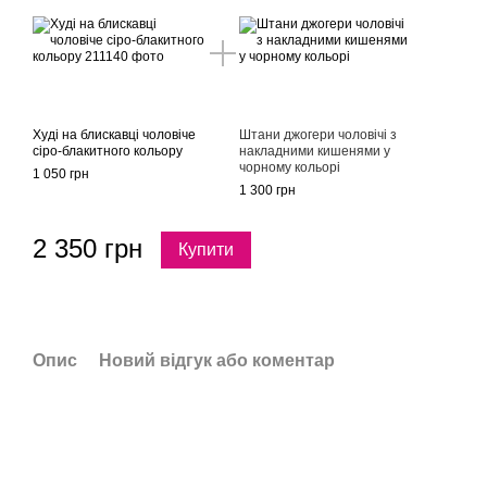
Худі на блискавці чоловіче
Штани джогери чоловічі з
сіро-блакитного кольору
накладними кишенями у
чорному кольорі
1 050 грн
1 300 грн
2 350 грн
Купити
Опис
Новий відгук або коментар