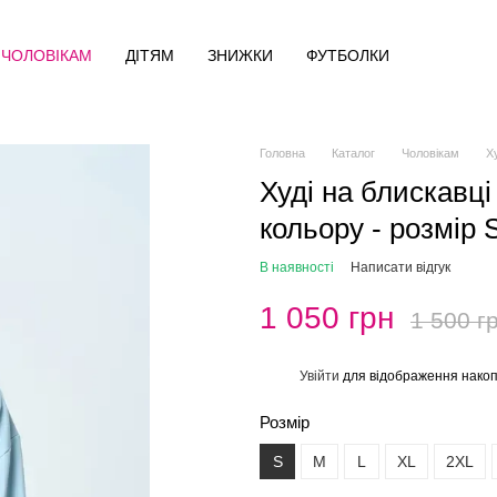
ЧОЛОВІКАМ
ДІТЯМ
ЗНИЖКИ
ФУТБОЛКИ
Головна
Каталог
Чоловікам
Ху
Худі на блискавці
кольору - розмір 
В наявності
Написати відгук
1 050 грн
1 500 г
Увійти
для відображення накоп
%
Розмір
S
M
L
XL
2XL