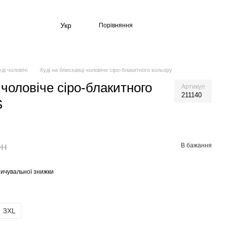
Укр
Порівняння
ді чоловічі
Худі на блискавці чоловіче сіро-блакитного кольору
 чоловіче сіро-блакитного
Артикул
211140
S
рн
В бажання
ичувальної знижки
3XL