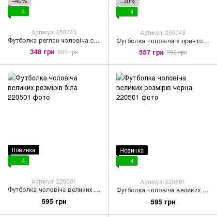
−40%
−30%
4
4
Артикул: 250745
Артикул: 250748
Футболка реглан чоловіча сірого кольору
Футболка чоловіча з принтом та написом "Kyiv Summer" у сірому кольорі
348 грн
557 грн
580 грн
795 грн
Новинка
Новинка
4
4
Артикул: 220501
Артикул: 220501
Футболка чоловіча великих розмірів біла
Футболка чоловіча великих розмірів чорна
595 грн
595 грн