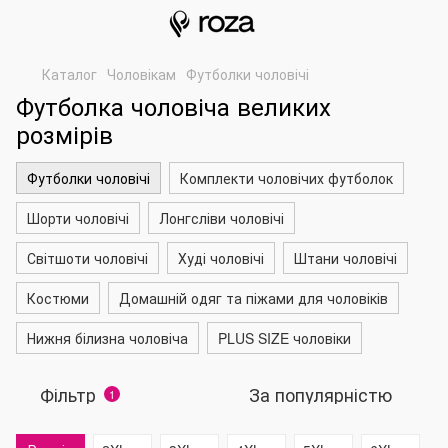
Каталог
Чоловікам
Футболки чоловічі
Футболка чоловіча великих
розмірів
Футболки чоловічі
Комплекти чоловічих футболок
Шорти чоловічі
Лонгсліви чоловічі
Світшоти чоловічі
Худі чоловічі
Штани чоловічі
Костюми
Домашній одяг та піжами для чоловіків
Нижня білизна чоловіча
PLUS SIZE чоловіки
Фільтр
За популярністю
1