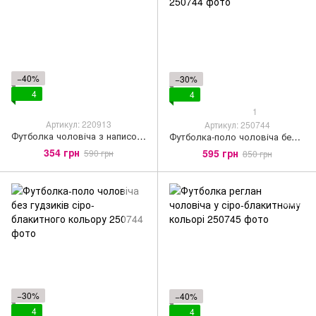
−40%
−30%
4
4
1
Артикул: 220913
Артикул: 250744
Футболка чоловіча з написом біла
Футболка-поло чоловіча без гудзиків білого кольору
354 грн
595 грн
590 грн
850 грн
−30%
−40%
4
4