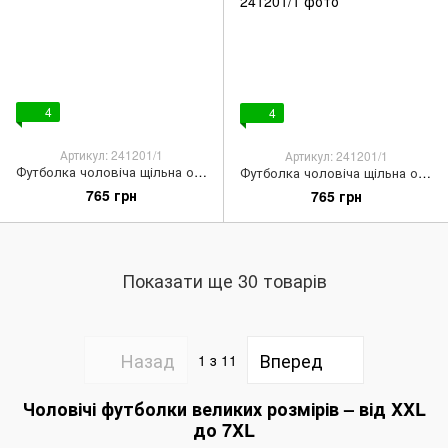
4
4
Артикул: 241201/1
Артикул: 241201/1
Футболка чоловіча щільна оверсайз чорного кольору
Футболка чоловіча щільна оверсайз шоколадного кольору
765 грн
765 грн
Показати ще 30 товарів
Назад
Вперед
1
з 11
Чоловічі футболки великих розмірів – від XXL
до 7XL