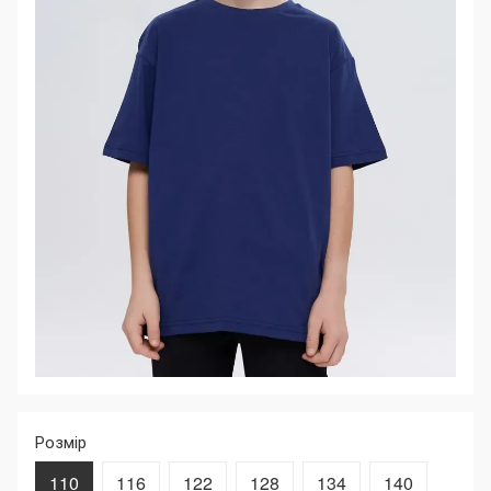
Розмір
110
116
122
128
134
140