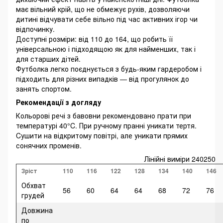
має вільний крій, що не обмежує рухів, дозволяючи
дитині відчувати себе вільно під час активних ігор чи
відпочинку.
Доступні розміри: від 110 до 164, що робить її
універсальною і підходящою як для найменших, так і
для старших дітей.
Футболка легко поєднується з будь-яким гардеробом і
підходить для різних випадків — від прогулянок до
занять спортом.
Рекомендації з догляду
Кольорові речі з бавовни рекомендовано прати при
температурі 40°C. При ручному пранні уникати тертя.
Cушити на відкритому повітрі, але уникати прямих
сонячних променів.
Лінійні виміри 240250
Зріст
110
116
122
128
134
140
146
Обхват
56
60
64
64
68
72
76
грудей
Довжина
по