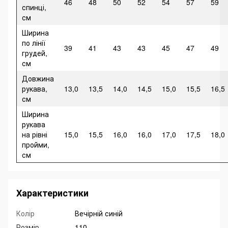
46
48
50
52
54
57
59
спинці,
см
Ширина
по лінії
39
41
43
43
45
47
49
грудей,
см
Довжина
рукава,
13,0
13,5
14,0
14,5
15,0
15,5
16,5
см
Ширина
рукава
на рівні
15,0
15,5
16,0
16,0
17,0
17,5
18,0
пройми,
см
Характеристики
Колір
Вечірній синій
Розмір
110