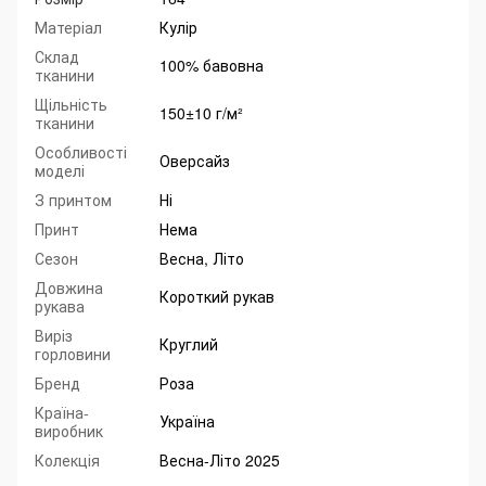
Матеріал
Кулір
Склад
100% бавовна
тканини
Щільність
150±10 г/м²
тканини
Особливості
Оверсайз
моделі
З принтом
Ні
Принт
Нема
Сезон
Весна, Літо
Довжина
Короткий рукав
рукава
Виріз
Круглий
горловини
Бренд
Роза
Країна-
Україна
виробник
Колекція
Весна-Літо 2025