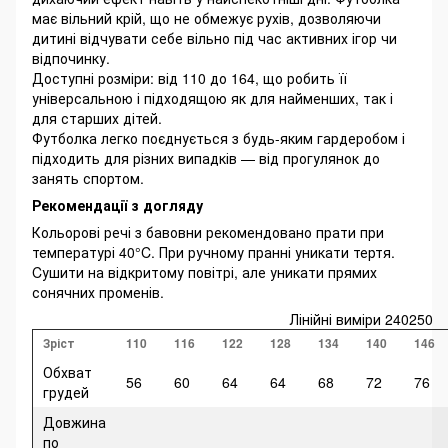
має вільний крій, що не обмежує рухів, дозволяючи
дитині відчувати себе вільно під час активних ігор чи
відпочинку.
Доступні розміри: від 110 до 164, що робить її
універсальною і підходящою як для найменших, так і
для старших дітей.
Футболка легко поєднується з будь-яким гардеробом і
підходить для різних випадків — від прогулянок до
занять спортом.
Рекомендації з догляду
Кольорові речі з бавовни рекомендовано прати при
температурі 40°C. При ручному пранні уникати тертя.
Cушити на відкритому повітрі, але уникати прямих
сонячних променів.
Лінійні виміри 240250
Зріст
110
116
122
128
134
140
146
Обхват
56
60
64
64
68
72
76
грудей
Довжина
по