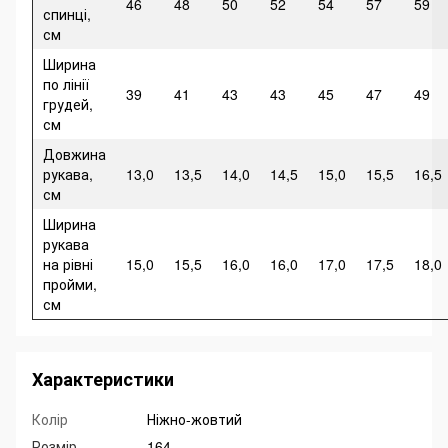
46
48
50
52
54
57
59
спинці,
см
Ширина
по лінії
39
41
43
43
45
47
49
грудей,
см
Довжина
рукава,
13,0
13,5
14,0
14,5
15,0
15,5
16,5
см
Ширина
рукава
на рівні
15,0
15,5
16,0
16,0
17,0
17,5
18,0
пройми,
см
Характеристики
Колір
Ніжно-жовтий
Розмір
164