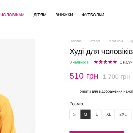
ЧОЛОВІКАМ
ДІТЯМ
ЗНИЖКИ
ФУТБОЛКИ
Головна
Каталог
Чоловікам
Ху
Худі для чоловікі
В наявності
1 відгук
510 грн
1 700 грн
Увійти
для відображення накоп
%
Розмір
S
M
L
XL
2XL