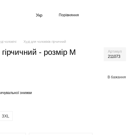
Укр
Порівняння
ді чоловічі
Худі для чоловіків гірчичний
в гірчичний - розмір M
Артикул
211073
В бажання
ичувальної знижки
3XL