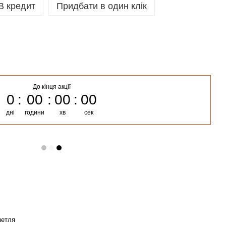
В кредит
Придбати в один клік
До кінця акції
0
00
00
00
дні
години
хв
сек
петля