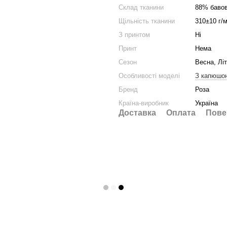
Склад тканини
88% бавов
Щільність тканини
310±10 г/м
З принтом
Ні
Принт
Нема
Сезон
Весна, Літ
Особливості моделі
З капюшо
Бренд
Роза
Країна-виробник
Україна
Доставка
Оплата
Пове