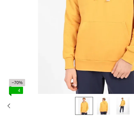
−70%
4