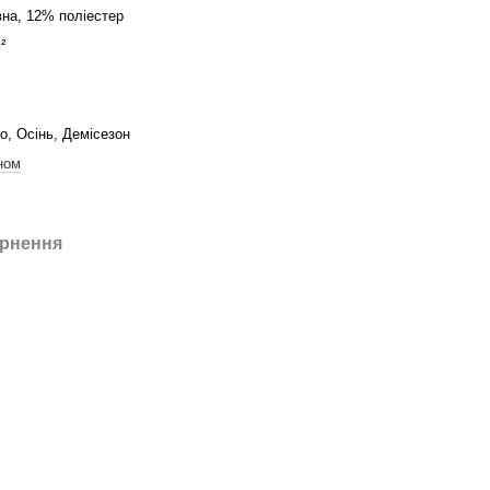
на, 12% поліестер
²
о, Осінь, Демісезон
ном
рнення