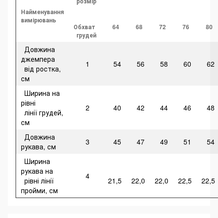
розмір
Найменування
вимірювань
Обхват
64
68
72
76
80
грудей
Довжина
джемпера
1
54
56
58
60
62
від ростка,
см
Ширина на
рівні
2
40
42
44
46
48
лінії грудей,
см
Довжина
3
45
47
49
51
54
рукава, см
Ширина
рукава на
4
рівні лінії
21,5
22,0
22,0
22,5
22,5
пройми, см