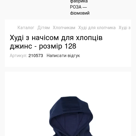
Каталог
Дітям
Хлопчикам
Худі для хлопчика
Худі з н
Худі з начісом для хлопців
джинс - розмір 128
Артикул:
210573
Написати відгук