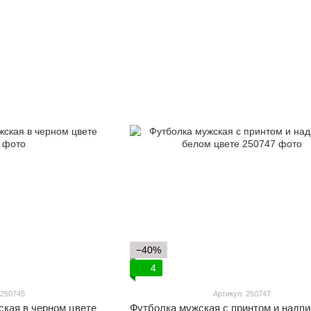
−40%
4
 250745
Артикул: 250747
ская в черном цвете