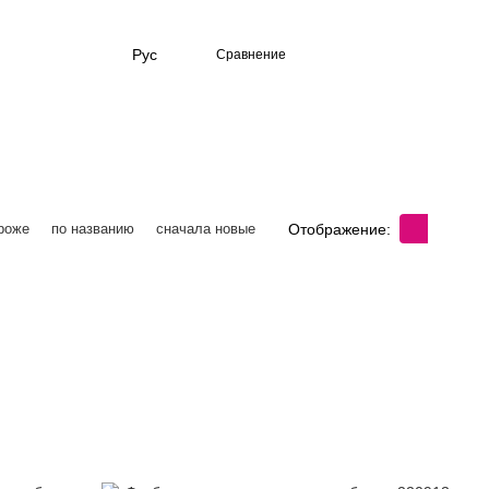
Рус
Сравнение
Отображение:
роже
по названию
сначала новые