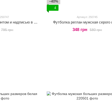
−40%
4
 250747
Артикул: 250745
Футболка мужская с принтом и надписью в оранжевом цвете
Футболка реглан мужская серого 
348 грн
795 грн
580 грн