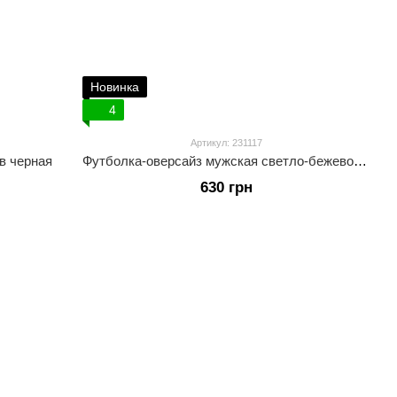
Новинка
4
Артикул: 231117
в черная
Футболка-оверсайз мужская светло-бежевого цвета
630 грн