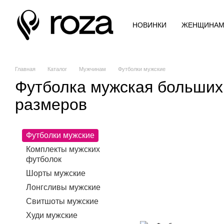
Перейти к основному контенту
НОВИНКИ
ЖЕНЩИНА
Главная
Каталог
Мужчинам
Футболки мужские
Футболка мужская больших
размеров
Футболки мужские
Комплекты мужских
футболок
Шорты мужские
Лонгсливы мужские
Свитшоты мужские
Худи мужские