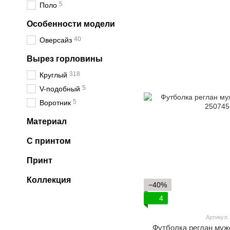
5
Поло
Особенности модели
40
Оверсайз
Вырез горловины
318
Круглый
5
V-подобный
5
Воротник
Материал
С принтом
Принт
Коллекция
−40%
4
Артикул:
Футболка реглан муж