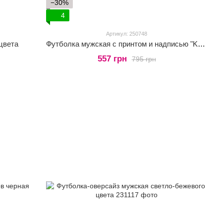
−30%
4
Артикул: 250748
цвета
Футболка мужская с принтом и надписью "Kyiv Summer" в сером цвете
557 грн
795 грн