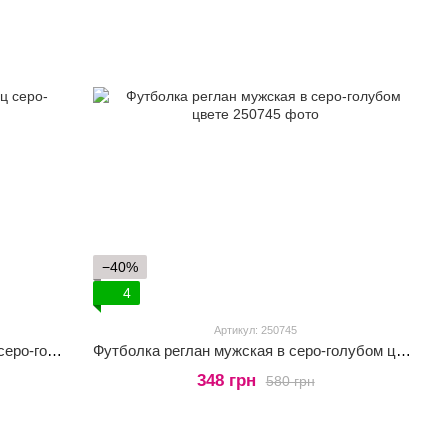
−40%
4
Артикул: 250745
Футболка-поло мужская без пуговиц серо-голубого цвета
Футболка реглан мужская в серо-голубом цвете
348 грн
580 грн