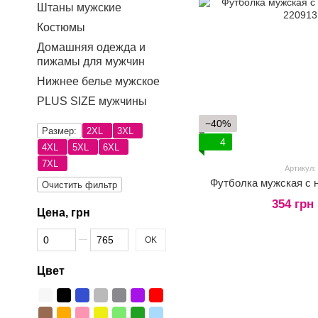
Штаны мужские
Костюмы
Домашняя одежда и
пижамы для мужчин
Нижнее белье мужское
PLUS SIZE мужчины
−40%
Размер:
2XL
3XL
4
4XL
5XL
6XL
7XL
Артикул:
Футболка мужская с 
Очистить фильтр
354 грн
Цена, грн
От Цена, грн
До Цена, грн
OK
Цвет