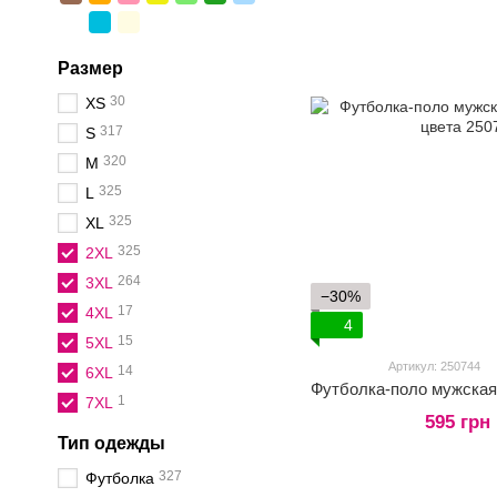
Размер
30
XS
317
S
320
M
325
L
325
XL
325
2XL
264
3XL
−30%
17
4XL
4
15
5XL
Артикул: 250744
14
6XL
1
7XL
595 грн
Тип одежды
327
Футболка