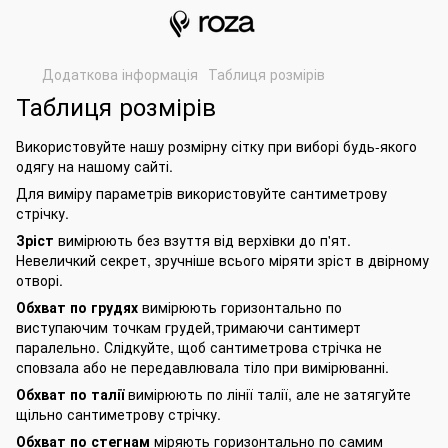
Додаткова інформація
Таблиця розмірів
Таблиця розмірів
Використовуйте нашу розмірну сітку при виборі будь-якого
одягу на нашому сайті.
Для виміру параметрів використовуйте сантиметрову
стрічку.
Зріст
вимірюють без взуття від верхівки до п'ят.
Невеличкий секрет, зручніше всього міряти зріст в двірному
отворі.
Обхват по грудях
вимірюють горизонтально по
виступаючим точкам грудей,тримаючи сантимерт
паралельно. Слідкуйте, щоб сантиметрова стрічка не
сповзала або не передавлювала тіло при вимірюванні.
Обхват по талії
вимірюють по лінії талії, але не затягуйте
щільно сантиметрову стрічку.
Обхват по стегнам
міряють горизонтально по самим