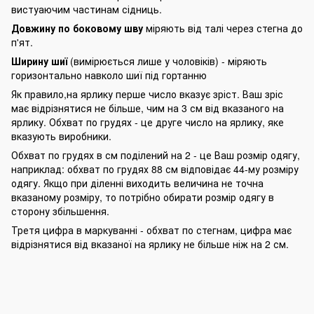
вистуаючим частинам сідниць.
Довжину по боковому шву
міряють від талі через стегна до
п'ят.
Ширину шиї
(вимірюється лише у чоловіків) - міряють
горизонтально навколо шиї під гортанню
Як правило,на ярлику перше число вказує зріст. Ваш зріс
має відрізнятися не більше, чим на 3 см від вказаного на
ярлику. Обхват по грудях - це друге число на ярлику, яке
вказують виробники.
Обхват по грудях в см поділений на 2 - це Ваш розмір одягу,
наприклад: обхват по грудях 88 см відповідає 44-му розміру
одягу. Якщо при діленні виходить величина не точна
вказаному розміру, то потрібно обирати розмір одягу в
сторону збільшення.
Третя цифра в маркуванні - обхват по стегнам, цифра має
відрізнятися від вказаної на ярлику не більше ніж на 2 см.