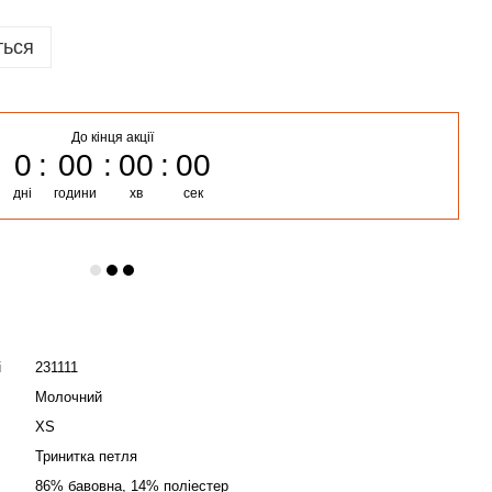
ться
До кінця акції
0
00
00
00
дні
години
хв
сек
і
231111
Молочний
XS
Тринитка петля
86% бавовна, 14% поліестер