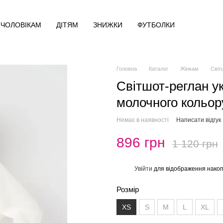
ЧОЛОВІКАМ
ДІТЯМ
ЗНИЖКИ
ФУТБОЛКИ
Головна
Каталог
Жінкам
Світ
Світшот-реглан у
молочного кольор
Немає в наявності
Написати відгук
896 грн
1 120 грн
Увійти
для відображення накоп
%
Розмір
XS
S
M
L
XL