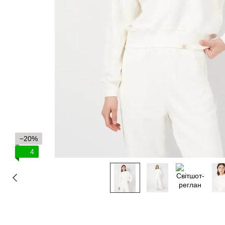
−20%
4