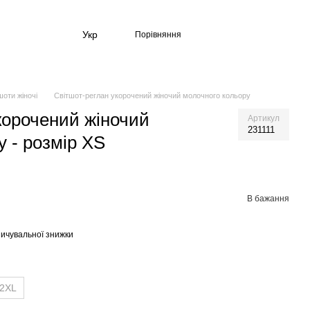
Укр
Порівняння
шоти жіночі
Світшот-реглан укорочений жіночий молочного кольору
корочений жіночий
Артикул
231111
у - розмір XS
В бажання
ичувальної знижки
2XL