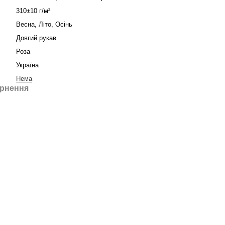
310±10 г/м²
Весна, Літо, Осінь
Довгий рукав
Роза
Україна
Нема
рнення