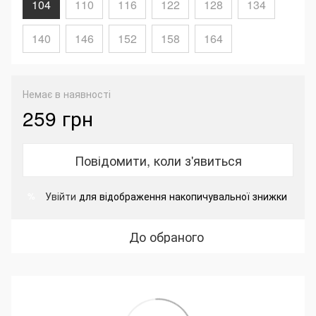
104
110
116
122
128
134
140
146
152
158
164
Немає в наявності
259 грн
Повідомити, коли з'явиться
Увійти
для відображення накопичувальної знижки
%
До обраного