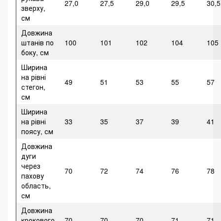
27,0
27,5
29,0
29,5
30,5
зверху,
см
Довжина
штанів по
100
101
102
104
105
боку, см
Ширина
на рівні
49
51
53
55
57
стегон,
см
Ширина
на рівні
33
35
37
39
41
поясу, см
Довжина
дуги
через
70
72
74
76
78
пахову
область,
см
Довжина
крокового
70
70
70
71
71