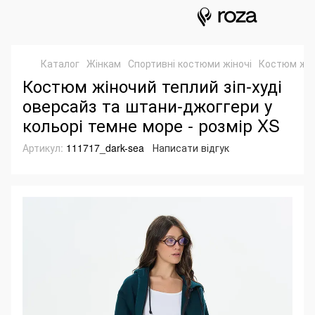
Каталог
Жінкам
Спортивні костюми жіночі
Костюм жіно
Костюм жіночий теплий зіп-худі
оверсайз та штани-джоггери у
кольорі темне море - розмір XS
Артикул:
111717_dark-sea
Написати відгук