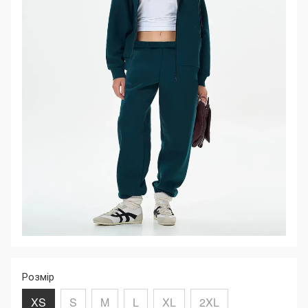
Розмір
XS
S
M
L
XL
2XL