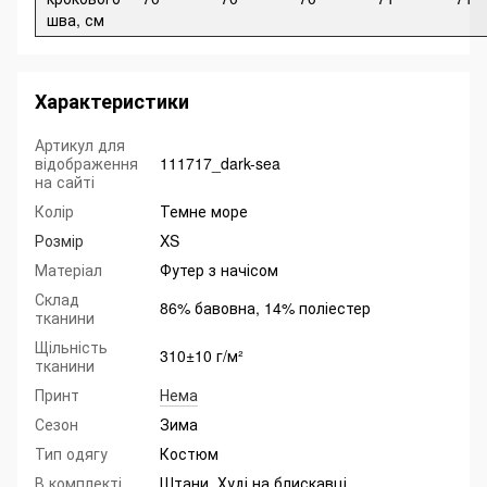
шва, см
Характеристики
Артикул для
відображення
111717_dark-sea
на сайті
Колір
Темне море
Розмір
XS
Матеріал
Футер з начісом
Склад
86% бавовна, 14% поліестер
тканини
Щільність
310±10 г/м²
тканини
Принт
Нема
Сезон
Зима
Тип одягу
Костюм
В комплекті
Штани, Худі на блискавці