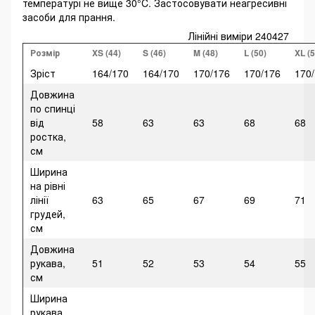
температурі не вище 30°C. Застосовувати неагресивні
засоби для прання.
Лінійні виміри 240427
Розмір
XS (44)
S (46)
M (48)
L (50)
XL (5
Зріст
164/170
164/170
170/176
170/176
170
Довжина
по спинці
від
58
63
63
68
68
ростка,
см
Ширина
на рівні
лінії
63
65
67
69
71
грудей,
см
Довжина
рукава,
51
52
53
54
55
см
Ширина
рукава