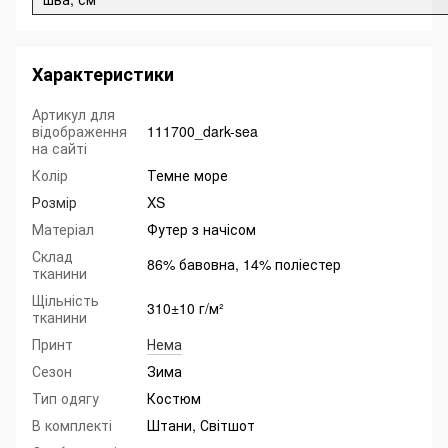
Характеристики
Артикул для
відображення
111700_dark-sea
на сайті
Колір
Темне море
Розмір
XS
Матеріал
Футер з начісом
Склад
86% бавовна, 14% поліестер
тканини
Щільність
310±10 г/м²
тканини
Принт
Нема
Сезон
Зима
Тип одягу
Костюм
В комплекті
Штани, Світшот