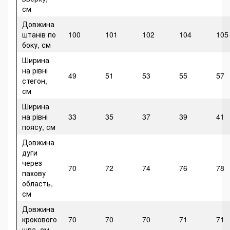
см
Довжина
штанів по
100
101
102
104
105
боку, см
Ширина
на рівні
49
51
53
55
57
стегон,
см
Ширина
на рівні
33
35
37
39
41
поясу, см
Довжина
дуги
через
70
72
74
76
78
пахову
область,
см
Довжина
крокового
70
70
70
71
71
шва, см