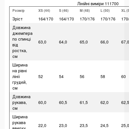
Лінійні виміри 111700
Розмір
XS (44)
S (46)
M (48)
L (50)
XL (
Зріст
164/170
164/170
170/176
170/176
170
Довжина
джемпера
по спинці
63,0
64,0
65,0
66,0
67,
від
ростка,
см
Ширина
на рівні
лінії
52
54
56
58
60
грудей,
см
Довжина
рукава,
60,0
60,5
61,5
62,0
62,
см
Ширина
рукава
22,0
23,0
23,5
24,5
25,
вверху,