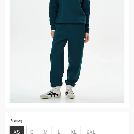
Розмір
XS
S
M
L
XL
2XL