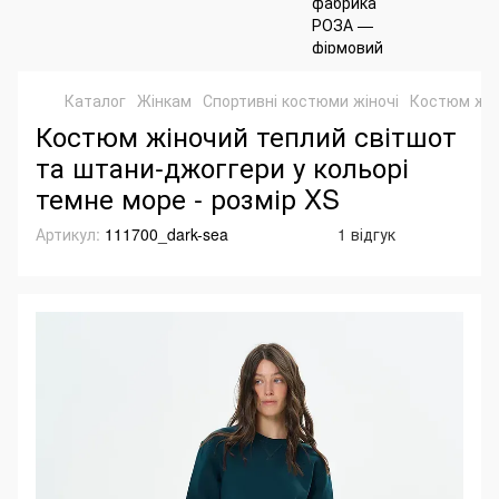
Каталог
Жінкам
Спортивні костюми жіночі
Костюм жін
Костюм жіночий теплий світшот
та штани-джоггери у кольорі
темне море - розмір XS
Артикул:
111700_dark-sea
1 відгук