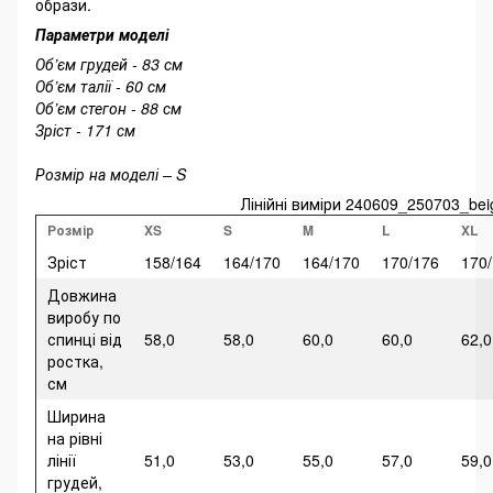
образи.
Параметри моделі
Об’єм грудей - 83 см
Об’єм талії - 60 см
Об’єм стегон - 88 см
Зріст - 171 см
Розмір на моделі – S
Лінійні виміри 240609_250703_bei
Розмір
XS
S
M
L
XL
Зріст
158/164
164/170
164/170
170/176
170
Довжина
виробу по
спинці від
58,0
58,0
60,0
60,0
62,0
ростка,
см
Ширина
на рівні
лінії
51,0
53,0
55,0
57,0
59,0
грудей,