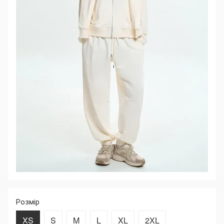
Розмір
XS
S
M
L
XL
2XL