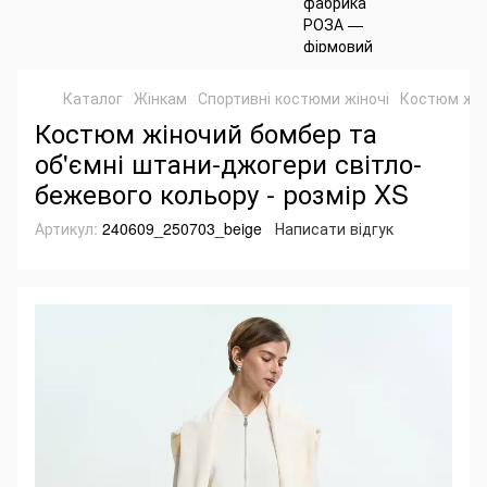
Каталог
Жінкам
Спортивні костюми жіночі
Костюм жін
Костюм жіночий бомбер та
об'ємні штани-джогери світло-
бежевого кольору - розмір XS
Артикул:
240609_250703_beige
Написати відгук