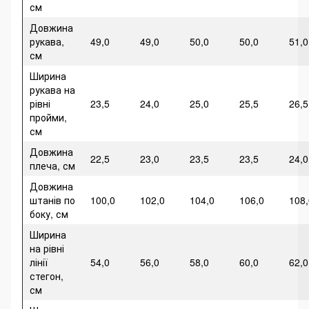
см
Довжина
рукава,
49,0
49,0
50,0
50,0
51,0
см
Ширина
рукава на
рівні
23,5
24,0
25,0
25,5
26,5
пройми,
см
Довжина
22,5
23,0
23,5
23,5
24,0
плеча, см
Довжина
штанів по
100,0
102,0
104,0
106,0
108,
боку, см
Ширина
на рівні
лінії
54,0
56,0
58,0
60,0
62,0
стегон,
см