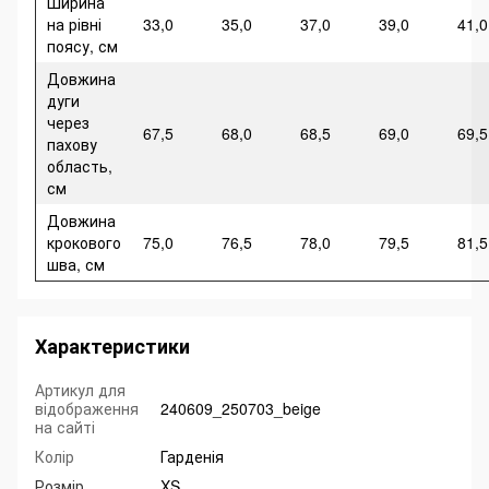
Ширина
на рівні
33,0
35,0
37,0
39,0
41,0
поясу, см
Довжина
дуги
через
67,5
68,0
68,5
69,0
69,5
пахову
область,
см
Довжина
крокового
75,0
76,5
78,0
79,5
81,5
шва, см
Характеристики
Артикул для
відображення
240609_250703_beige
на сайті
Колір
Гарденія
Розмір
XS