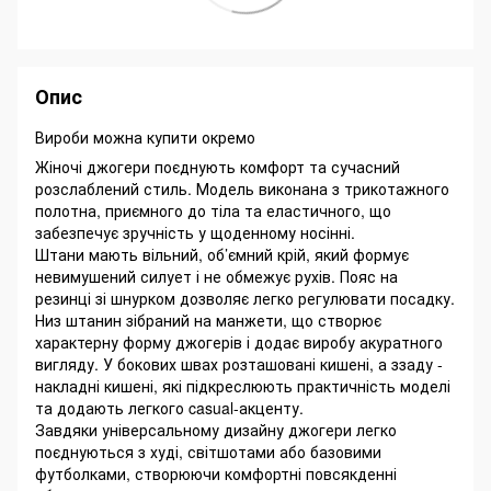
Опис
Вироби можна купити окремо
Жіночі джогери поєднують комфорт та сучасний
розслаблений стиль. Модель виконана з трикотажного
полотна, приємного до тіла та еластичного, що
забезпечує зручність у щоденному носінні.
Штани мають вільний, об’ємний крій, який формує
невимушений силует і не обмежує рухів. Пояс на
резинці зі шнурком дозволяє легко регулювати посадку.
Низ штанин зібраний на манжети, що створює
характерну форму джогерів і додає виробу акуратного
вигляду. У бокових швах розташовані кишені, а ззаду -
накладні кишені, які підкреслюють практичність моделі
та додають легкого casual-акценту.
Завдяки універсальному дизайну джогери легко
поєднуються з худі, світшотами або базовими
футболками, створюючи комфортні повсякденні