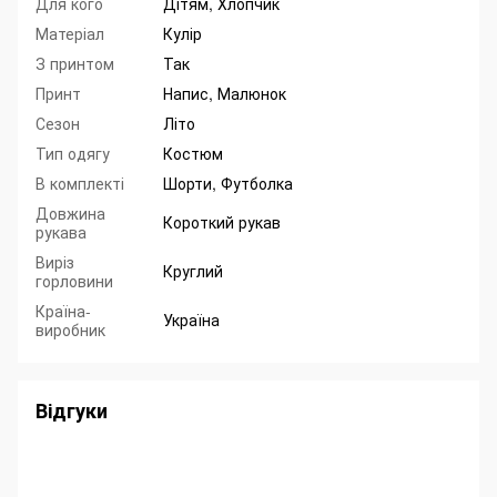
Для кого
Дітям, Хлопчик
Матеріал
Кулір
З принтом
Так
Принт
Напис, Малюнок
Сезон
Літо
Тип одягу
Костюм
В комплекті
Шорти, Футболка
Довжина
Короткий рукав
рукава
Виріз
Круглий
горловини
Країна-
Україна
виробник
Відгуки