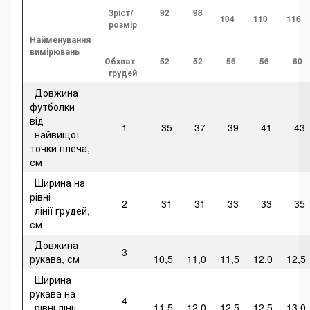
Зріст/
92
98
104
110
116
розмір
Найменування
вимірювань
Обхват
52
52
56
56
60
грудей
Довжина
футболки
від
1
35
37
39
41
43
найвищої
точки плеча,
см
Ширина на
рівні
2
31
31
33
33
35
лінії грудей,
см
Довжина
3
рукава, см
10,5
11,0
11,5
12,0
12,5
Ширина
рукава на
4
рівні лінії
11,5
12,0
12,5
12,5
13,0