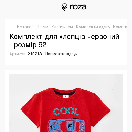
Каталог
Дітям
Хлопчикам
Комплекти одягу
Комплект
Комплект для хлопців червоний
- розмір 92
Артикул:
210218
Написати відгук