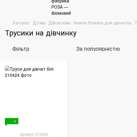
Каталог
Дітям
Дівчаткам
Нижня білизна для дівчаток
Т
Трусики на дівчинку
Фільтр
За популярністю
4
Артикул: 210424