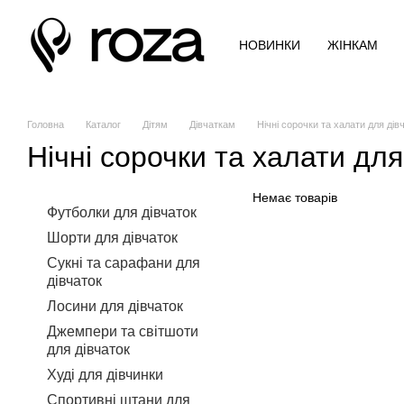
Перейти до основного контенту
НОВИНКИ
ЖІНКАМ
Головна
Каталог
Дітям
Дівчаткам
Нічні сорочки та халати для дів
Нічні сорочки та халати для
Немає товарів
Футболки для дівчаток
Шорти для дівчаток
Сукні та сарафани для
дівчаток
Лосини для дівчаток
Джемпери та світшоти
для дівчаток
Худі для дівчинки
Спортивні штани для