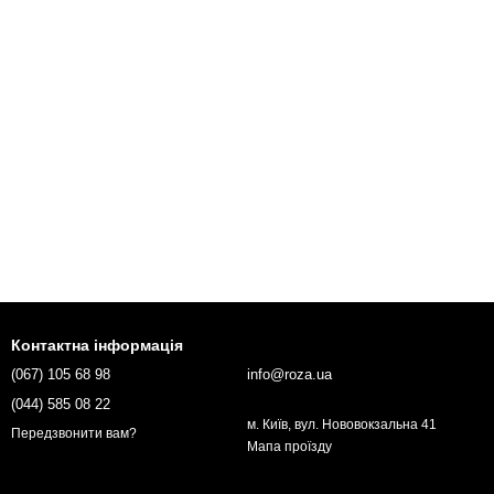
Контактна інформація
(067) 105 68 98
info@roza.ua
(044) 585 08 22
м. Київ, вул. Нововокзальна 41
Передзвонити вам?
Мапа проїзду