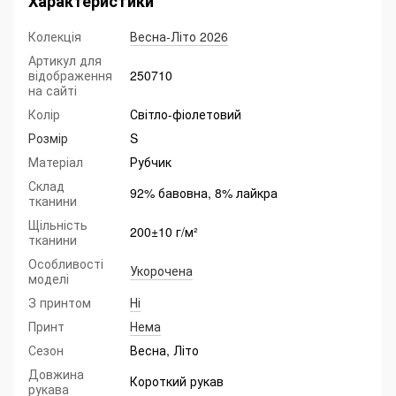
Характеристики
Колекція
Весна-Літо 2026
Артикул для
відображення
250710
на сайті
Колір
Світло-фіолетовий
Розмір
S
Матеріал
Рубчик
Склад
92% бавовна, 8% лайкра
тканини
Щільність
200±10 г/м²
тканини
Особливості
Укорочена
моделі
З принтом
Ні
Принт
Нема
Сезон
Весна, Літо
Довжина
Короткий рукав
рукава