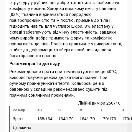
структуру у рубчик, що добре тягнеться та забезпечує
комфорт у носінні. Завдяки високому вмісту бавовни
(92%) тканина відзначається природною
повітропроникністю та м’якістю, приємна до тіла і
підходить навіть для чутливої шкіри. 8% еластану у
складі забезпечують відмінну еластичність, завдяки
чому вироби добре тримають форму та комфортно
прилягають до тіла. Полотно практичне у використанні,
стійке до деформації та зберігає свій вигляд після
багаторазового прання.
Рекомендації з догляду
Рекомендовано прати при температурі не вище 40°C,
використовуючи режим делікатного прання. При
ручному пранні уникати тертя. Кольорові речі з
бавовною у складі не рекомендовано сушити під
прямими сонячними променями.
Лінійні виміри 250710
Розмір
XS
S
M
L
XL
Зріст
158/164
164/170
164/170
170/176
170/
Довжина