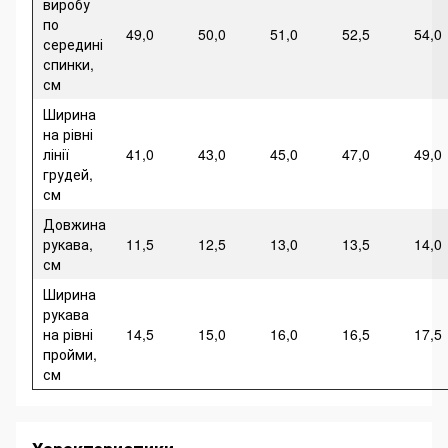
виробу
по
49,0
50,0
51,0
52,5
54,0
середині
спинки,
см
Ширина
на рівні
лінії
41,0
43,0
45,0
47,0
49,0
грудей,
см
Довжина
рукава,
11,5
12,5
13,0
13,5
14,0
см
Ширина
рукава
на рівні
14,5
15,0
16,0
16,5
17,5
пройми,
см