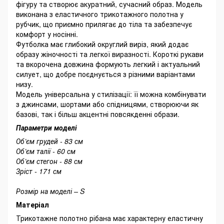
фігуру та створює акуратний, сучасний образ. Модель
виконана з еластичного трикотажного полотна у
рубчик, що приємно прилягає до тіла та забезпечує
комфорт у носінні.
Футболка має глибокий округлий виріз, який додає
образу жіночності та легкої виразності. Короткі рукави
та вкорочена довжина формують легкий і актуальний
силует, що добре поєднується з різними варіантами
низу.
Модель універсальна у стилізації: її можна комбінувати
з джинсами, шортами або спідницями, створюючи як
базові, так і більш акцентні повсякденні образи.
Параметри моделі
Об’єм грудей - 83 см
Об’єм талії - 60 см
Об’єм стегон - 88 см
Зріст - 171 см
Розмір на моделі – S
Матеріал
Трикотажне полотно рібана має характерну еластичну