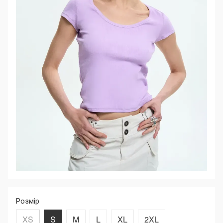
Розмір
XS
S
M
L
XL
2XL