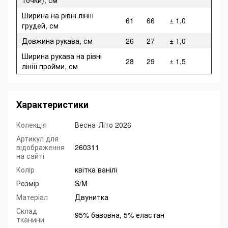
точки), см
Ширина на рівні лініїї
61
66
± 1,0
грудей, см
Довжина рукава, см
26
27
± 1,0
Ширина рукава на рівні
28
29
± 1,5
лініїї пройми, см
Характеристики
Колекція
Весна-Літо 2026
Артикул для
відображення
260311
на сайті
Колір
квітка ванілі
Розмір
S/M
Матеріал
Двунитка
Склад
95% бавовна, 5% еластан
тканини