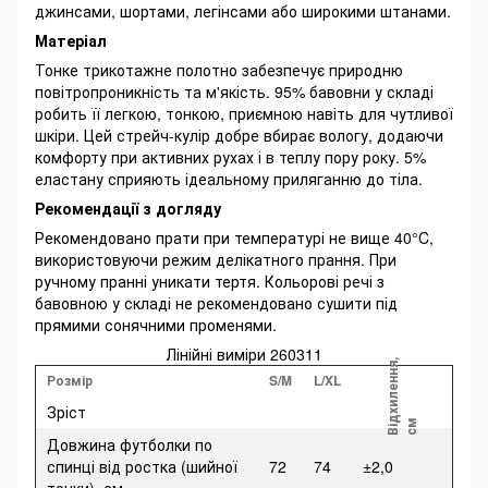
джинсами, шортами, легінсами або широкими штанами.
Матеріал
Тонке трикотажне полотно забезпечує природню
повітропроникність та м'якість. 95% бавовни у складі
робить її легкою, тонкою, приємною навіть для чутливої
шкіри. Цей стрейч-кулір добре вбирає вологу, додаючи
комфорту при активних рухах і в теплу пору року. 5%
еластану сприяють ідеальному приляганню до тіла.
Рекомендації з догляду
Рекомендовано прати при температурі не вище 40°C,
використовуючи режим делікатного прання. При
ручному пранні уникати тертя. Кольорові речі з
бавовною у складі не рекомендовано сушити під
прямими сонячними променями.
Лінійні виміри 260311
В
і
д
х
и
л
е
н
н
я
,
с
Розмір
S/M
L/XL
Зріст
м
Довжина футболки по
спинці від ростка (шийної
72
74
±2,0