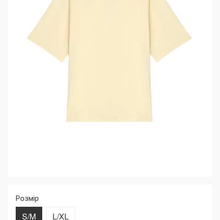
Розмір
S/M
L/XL