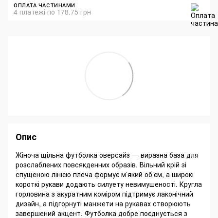
ОПЛАТА ЧАСТИНАМИ
4 платежі по 178.75 грн
Опис
Жіноча щільна футболка оверсайз — виразна база для
розслаблених повсякденних образів. Вільний крій зі
спущеною лінією плеча формує м’який об’єм, а широкі
короткі рукави додають силуету невимушеності. Кругла
горловина з акуратним коміром підтримує лаконічний
дизайн, а підгорнуті манжети на рукавах створюють
завершений акцент. Футболка добре поєднується з