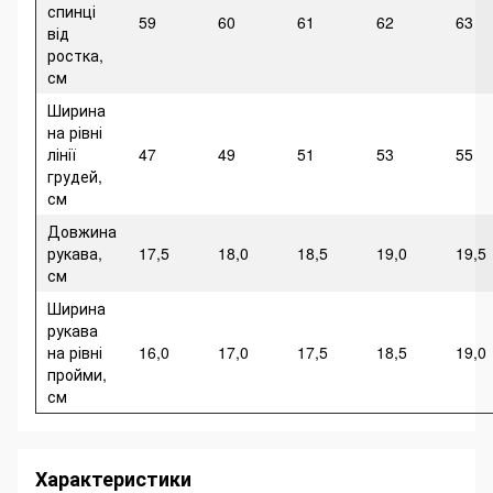
спинці
59
60
61
62
63
від
ростка,
см
Ширина
на рівні
лінії
47
49
51
53
55
грудей,
см
Довжина
рукава,
17,5
18,0
18,5
19,0
19,5
см
Ширина
рукава
на рівні
16,0
17,0
17,5
18,5
19,0
пройми,
см
Характеристики