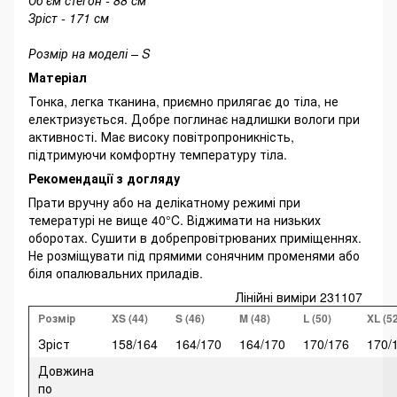
Об’єм стегон - 88 см
Зріст - 171 см
Розмір на моделі – S
Матеріал
Тонка, легка тканина, приємно прилягає до тіла, не
електризується. Добре поглинає надлишки вологи при
активності. Має високу повітропроникність,
підтримуючи комфортну температуру тіла.
Рекомендації з догляду
Прати вручну або на делікатному режимі при
темературі не вище 40°C. Віджимати на низьких
оборотах. Сушити в добрепровітрюваних приміщеннях.
Не розміщувати під прямими сонячним променями або
біля опалювальних приладів.
Лінійні виміри 231107
Розмір
XS (44)
S (46)
M (48)
L (50)
XL (5
Зріст
158/164
164/170
164/170
170/176
170/
Довжина
по