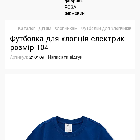
Каталог
Дітям
Хлопчикам
Футболки для хлопчиків
Фу
Футболка для хлопців електрик -
розмір 104
Артикул:
210109
Написати відгук