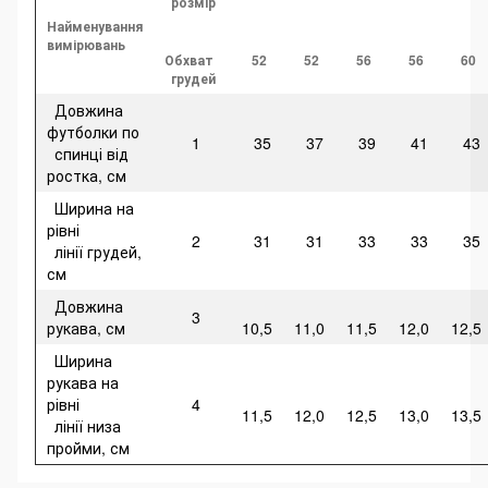
розмір
Найменування
вимірювань
Обхват
52
52
56
56
60
грудей
Довжина
футболки по
1
35
37
39
41
43
спинці від
ростка, см
Ширина на
рівні
2
31
31
33
33
35
лінії грудей,
см
Довжина
3
рукава, см
10,5
11,0
11,5
12,0
12,5
Ширина
рукава на
рівні
4
11,5
12,0
12,5
13,0
13,5
лінії низа
пройми, см