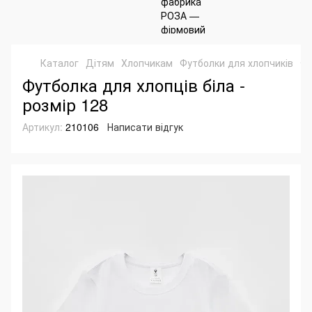
Каталог
Дітям
Хлопчикам
Футболки для хлопчиків
Фу
Футболка для хлопців біла -
розмір 128
Артикул:
210106
Написати відгук