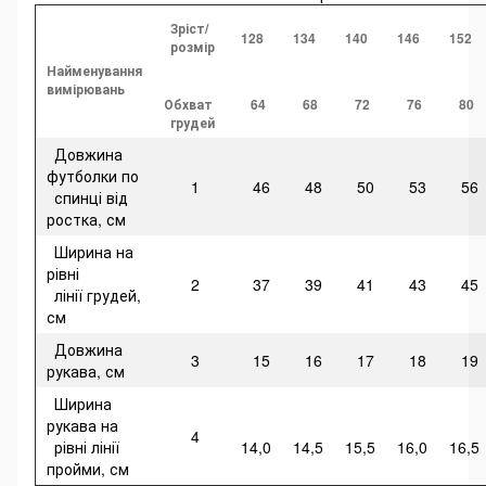
Зріст/
128
134
140
146
152
розмір
Найменування
вимірювань
Обхват
64
68
72
76
80
грудей
Довжина
футболки по
1
46
48
50
53
56
спинці від
ростка, см
Ширина на
рівні
2
37
39
41
43
45
лінії грудей,
см
Довжина
3
15
16
17
18
19
рукава, см
Ширина
рукава на
4
рівні лінії
14,0
14,5
15,5
16,0
16,5
пройми, см