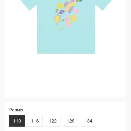
Розмір
110
116
122
128
134