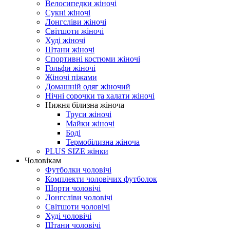
Велосипедки жіночі
Сукні жіночі
Лонгсліви жіночі
Світшоти жіночі
Худі жіночі
Штани жіночі
Спортивні костюми жіночі
Гольфи жіночі
Жіночі піжами
Домашній одяг жіночий
Нічні сорочки та халати жіночі
Нижня білизна жіноча
Труси жіночі
Майки жіночі
Боді
Термобілизна жіноча
PLUS SIZE жінки
Чоловікам
Футболки чоловічі
Комплекти чоловічих футболок
Шорти чоловічі
Лонгсліви чоловічі
Світшоти чоловічі
Худі чоловічі
Штани чоловічі