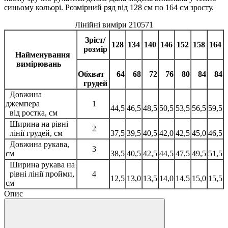
синьому кольорі. Розмірний ряд від 128 см по 164 см зросту.
Лінійні виміри 210571
Зріст/
128
134
140
146
152
158
164
розмір
Найменування
вимірювань
Обхват
64
68
72
76
80
84
84
грудей
Довжина
джемпера
1
44,5
46,5
48,5
50,5
53,5
56,5
59,5
від ростка, см
Ширина на рівні
2
лінії грудей, см
37,5
39,5
40,5
42,0
42,5
45,0
46,5
Довжина рукава,
3
см
38,5
40,5
42,5
44,5
47,5
49,5
51,5
Ширина рукава на
рівні лінії пройми,
4
12,5
13,0
13,5
14,0
14,5
15,0
15,5
см
Опис