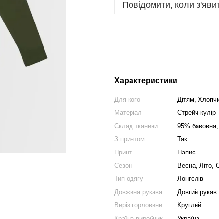
Повідомити, коли з'яви
Характеристики
Для кого
Дітям, Хлопч
Матеріал
Стрейч-кулір
Склад тканини
95% бавовна,
З принтом
Так
Принт
Напис
Сезон
Весна, Літо, 
Тип одягу
Лонгслів
Довжина рукава
Довгий рукав
Виріз горловини
Круглий
Країна-виробник
Україна