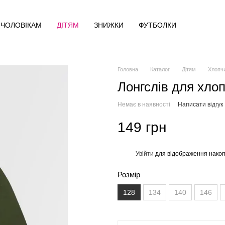
ЧОЛОВІКАМ
ДІТЯМ
ЗНИЖКИ
ФУТБОЛКИ
Головна
Каталог
Дітям
Хлопч
Лонгслів для хлоп
Немає в наявності
Написати відгук
149 грн
Увійти
для відображення накоп
%
Розмір
128
134
140
146