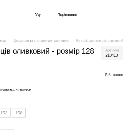
Укр
Порівняння
икам
Джемпери та світшоти для хлопчиків
Лонгслів для хлопців оливковий
ців оливковий - розмір 128
Артикул
210413
В бажання
ичувальної знижки
152
158