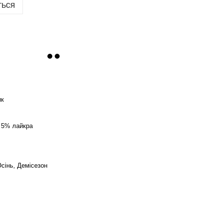
ться
ик
 5% лайкра
Осінь, Демісезон