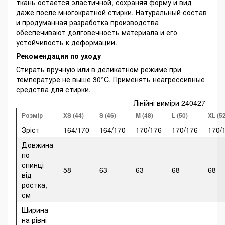
ткань остается эластичной, сохраняя форму и вид
даже после многократной стирки. Натуральный состав
и продуманная разработка производства
обеспечивают долговечность материала и его
устойчивость к деформации.
Рекомендации по уходу
Стирать вручную или в деликатном режиме при
температуре не выше 30°C. Применять неагрессивные
средства для стирки.
Лінійні виміри 240427
Розмір
XS (44)
S (46)
M (48)
L (50)
XL (5
Зріст
164/170
164/170
170/176
170/176
170/
Довжина
по
спинці
58
63
63
68
68
від
ростка,
см
Ширина
на рівні