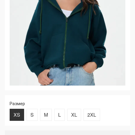
Размер
XS
S
M
L
XL
2XL