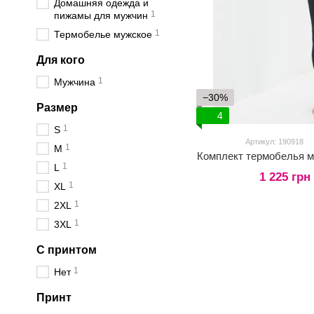
Домашняя одежда и
1
пижамы для мужчин
1
Термобелье мужское
Для кого
1
Мужчина
−30%
Размер
4
1
S
Артикул: 190918
1
M
Комплект термобелья м
1
L
1 225 грн
1
XL
1
2XL
1
3XL
С принтом
1
Нет
Принт