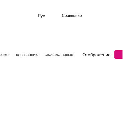
Рус
Сравнение
Отображение:
роже
по названию
сначала новые