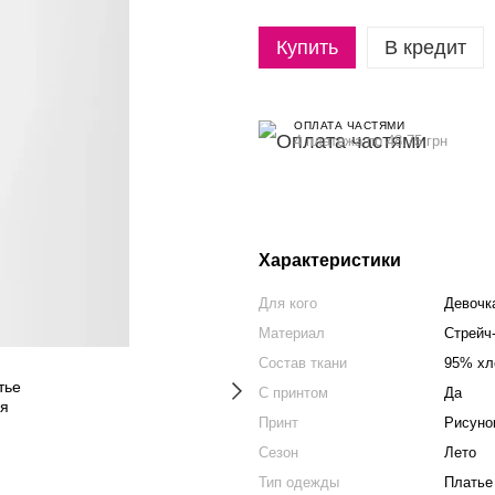
Купить
В кредит
ОПЛАТА ЧАСТЯМИ
4 платежа по 48.75 грн
Характеристики
Для кого
Девочк
Материал
Стрейч
Состав ткани
95% хл
С принтом
Да
Принт
Рисуно
Сезон
Лето
Тип одежды
Платье