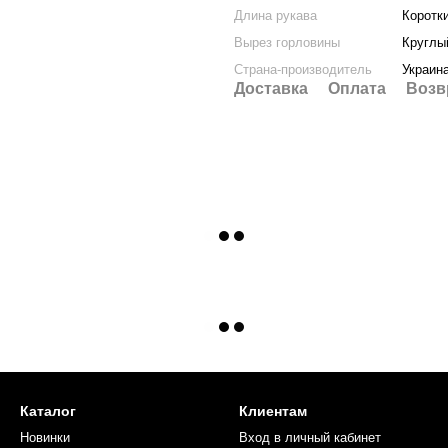
Длина рукава
Коротк
Вырез горловины
Круглы
Страна-производитель
Украин
Доставка
Оплата
Возв
Каталог
Клиентам
Новинки
Вход в личный кабинет