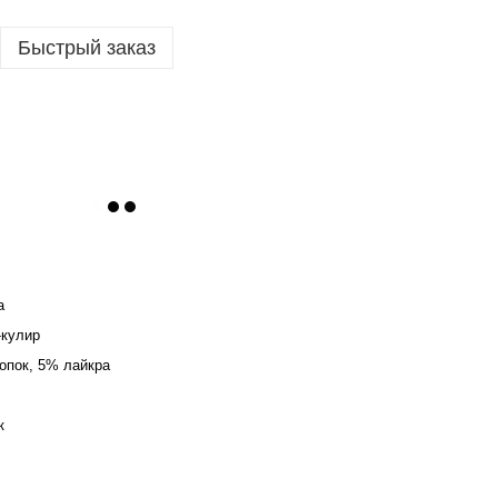
Быстрый заказ
а
-кулир
опок, 5% лайкра
к