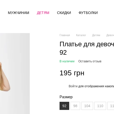
М
МУЖЧИНАМ
ДЕТЯМ
СКИДКИ
ФУТБОЛКИ
Главная
Каталог
Детям
Дево
Платье для девоч
92
В наличии
Оставить отзыв
195 грн
Войти
для отображения накопи
%
Размер
92
98
104
110
1