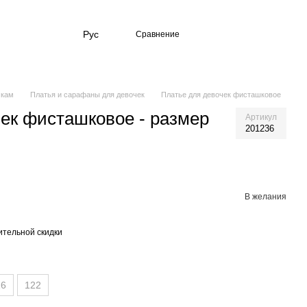
Рус
Сравнение
чкам
Платья и сарафаны для девочек
Платье для девочек фисташковое
ек фисташковое - размер
Артикул
201236
В желания
тельной скидки
16
122