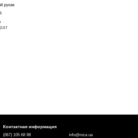
ий рукав
й
а
рат
Контактная информация
(067) 105 68 98
info@roza.ua