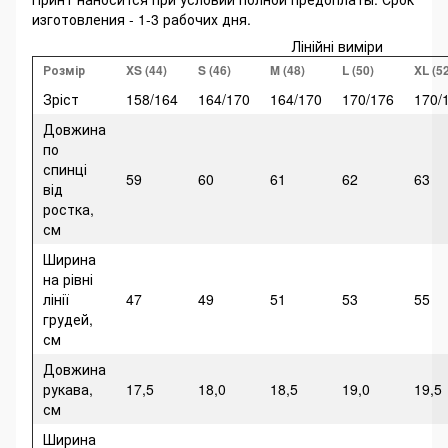
изготовления - 1-3 рабочих дня.
Лінійні виміри
Розмір
XS (44)
S (46)
M (48)
L (50)
XL (5
Зріст
158/164
164/170
164/170
170/176
170/
Довжина
по
спинці
59
60
61
62
63
від
ростка,
см
Ширина
на рівні
лінії
47
49
51
53
55
грудей,
см
Довжина
рукава,
17,5
18,0
18,5
19,0
19,5
см
Ширина