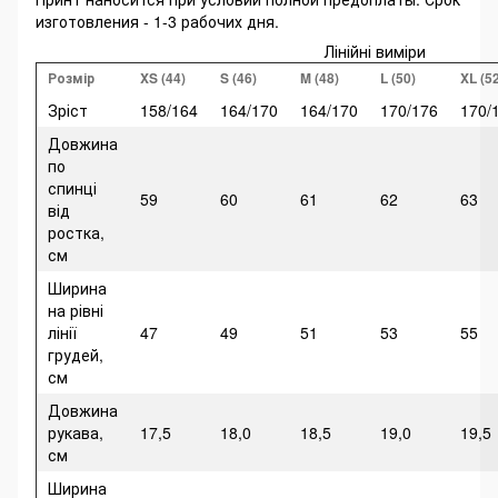
изготовления - 1-3 рабочих дня.
Лінійні виміри
Розмір
XS (44)
S (46)
M (48)
L (50)
XL (5
Зріст
158/164
164/170
164/170
170/176
170/
Довжина
по
спинці
59
60
61
62
63
від
ростка,
см
Ширина
на рівні
лінії
47
49
51
53
55
грудей,
см
Довжина
рукава,
17,5
18,0
18,5
19,0
19,5
см
Ширина