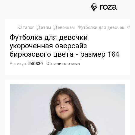
Каталог
Детям
Девочкам
Футболки для девочек
Фут
Футболка для девочки
укороченная оверсайз
бирюзового цвета - размер 164
Артикул:
240630
Оставить отзыв