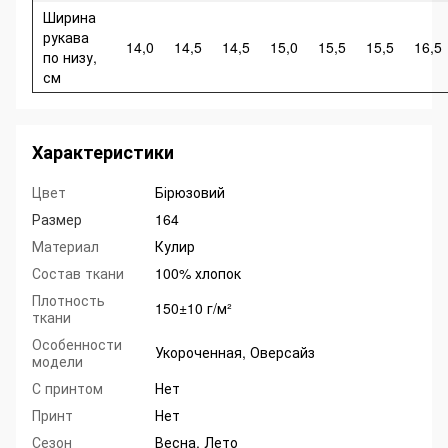
Ширина
рукава
14,0
14,5
14,5
15,0
15,5
15,5
16,5
по низу,
см
Характеристики
Цвет
Бірюзовий
Размер
164
Материал
Кулир
Состав ткани
100% хлопок
Плотность
150±10 г/м²
ткани
Особенности
Укороченная, Оверсайз
модели
С принтом
Нет
Принт
Нет
Сезон
Весна, Лето