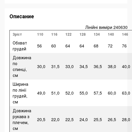
Описание
Лінійні виміри 240630
Зріст
110
116
122
128
134
140
146
Обхват
56
60
64
64
68
72
76
грудей
Довжина
по
30,0
31,5
33,0
34,5
36,5
38,0
40,0
спинці,
см
Ширина
по лінії
49,0
51,0
52,0
55,0
57,5
60,0
63,0
грудей,
см
Довжина
рукава з
20,5
22,0
22,5
24,0
25,5
26,5
28,0
плечем,
см