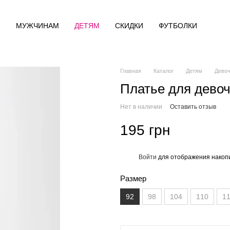
М
МУЖЧИНАМ
ДЕТЯМ
СКИДКИ
ФУТБОЛКИ
Главная
Каталог
Детям
Дево
Платье для девоч
Нет в наличии
Оставить отзыв
195 грн
Войти
для отображения накопи
%
Размер
92
98
104
110
1