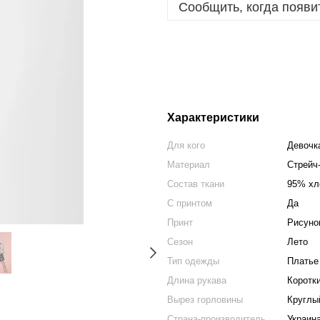
Сообщить, когда появи
Характеристики
Для кого
Девочк
Материал
Стрейч
Состав ткани
95% хл
С принтом
Да
Принт
Рисуно
Сезон
Лето
Тип одежды
Платье
Длина рукава
Коротк
Вырез горловины
Круглы
Страна-производитель
Украин