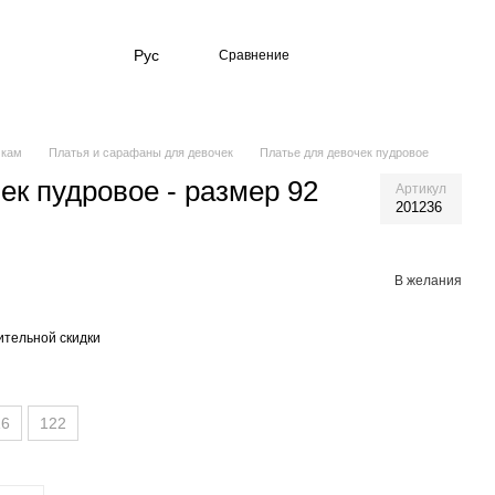
Рус
Сравнение
чкам
Платья и сарафаны для девочек
Платье для девочек пудровое
ек пудровое - размер 92
Артикул
201236
В желания
тельной скидки
16
122