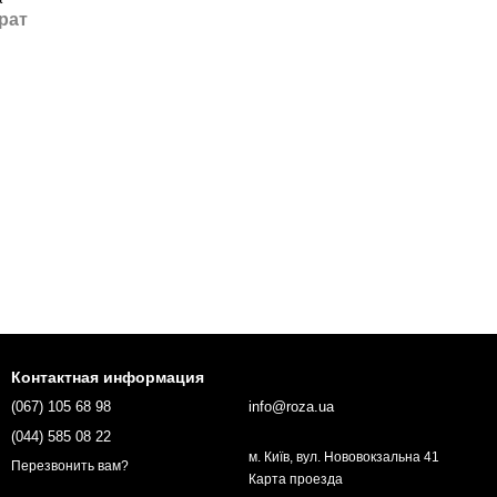
рат
Контактная информация
(067) 105 68 98
info@roza.ua
(044) 585 08 22
м. Київ, вул. Нововокзальна 41
Перезвонить вам?
Карта проезда