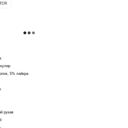
тся
а
-кулир
опок, 5% лайкра
к
ий рукав
й
а