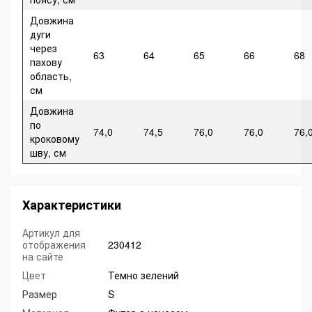
Довжина
дуги
через
63
64
65
66
68
пахову
область,
см
Довжина
по
74,0
74,5
76,0
76,0
76,
кроковому
шву, см
Характеристики
Артикул для
отображения
230412
на сайте
Цвет
Темно зелений
Размер
S