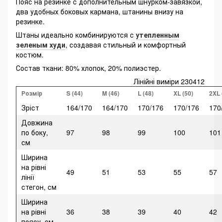
Пояс на резинке с дополнительным шнурком-завязкой,
два удобных боковых кармана, штанины внизу на
резинке.
Штаны идеально комбинируются с
утепленным
зеленым худи
, создавая стильный и комфортный
костюм.
Состав ткани: 80% хлопок, 20% полиэстер.
Лінійні виміри 230412
Розмір
S (44)
M (46)
L (48)
XL (50)
2XL 
Зріст
164/170
164/170
170/176
170/176
170
Довжина
по боку,
97
98
99
100
101
см
Ширина
на рівні
49
51
53
55
57
лінії
стегон, см
Ширина
на рівні
36
38
39
40
42
поясу, см