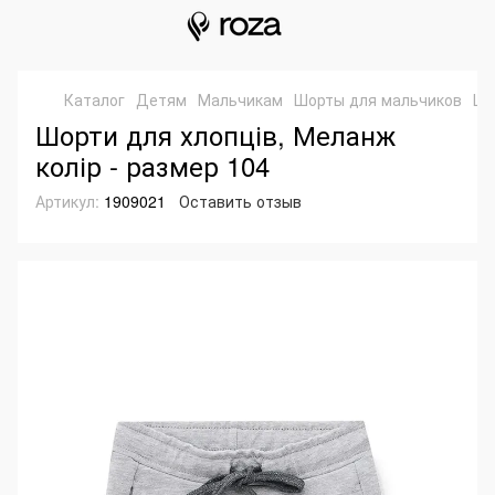
Каталог
Детям
Мальчикам
Шорты для мальчиков
Шо
Шорти для хлопців, Меланж
колір - размер 104
Артикул:
1909021
Оставить отзыв