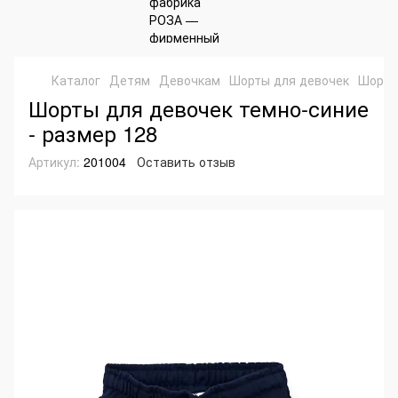
Каталог
Детям
Девочкам
Шорты для девочек
Шорты
Шорты для девочек темно-синие
- размер 128
Артикул:
201004
Оставить отзыв