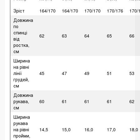
Зріст
164/170
164/170
170/170
170/176
170/
Довжина
по
спинці
62
63
64
65
66
від
ростка,
см
Ширина
на рівні
лінії
45
47
49
51
53
грудей,
см
Довжина
рукава,
60
61
61
61
62
см
Ширина
рукава
на рівні
14,5
15,0
16,0
17,0
18,0
пройми,