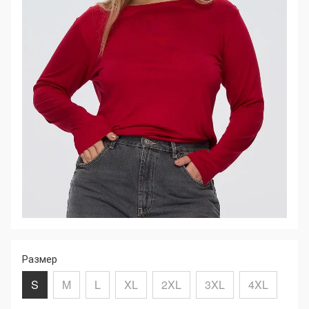
Размер
S
M
L
XL
2XL
3XL
4XL