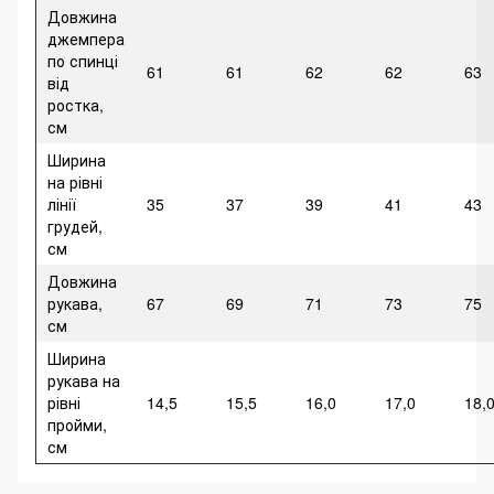
Довжина
джемпера
по спинці
61
61
62
62
63
від
ростка,
см
Ширина
на рівні
лінії
35
37
39
41
43
грудей,
см
Довжина
рукава,
67
69
71
73
75
см
Ширина
рукава на
рівні
14,5
15,5
16,0
17,0
18,
пройми,
см