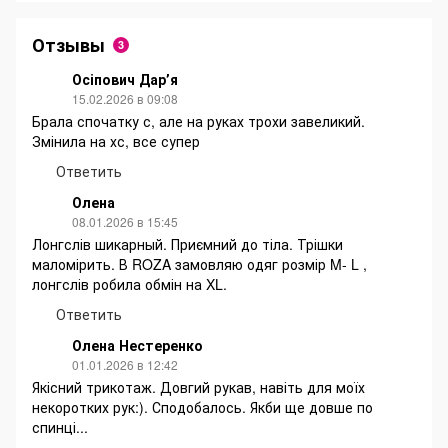
Отзывы
3
Осіпович Дарʼя
15.02.2026 в 09:08
Брала спочатку с, але на руках трохи завеликий.
Змінила на хс, все супер
Ответить
Олена
08.01.2026 в 15:45
Лонгслів шикарный. Приємний до тіла. Трішки
маломірить. В ROZA замовляю одяг розмір M- L ,
лонгслів робила обмін на XL.
Ответить
Олена Нестеренко
01.01.2026 в 12:42
Якісний трикотаж. Довгий рукав, навіть для моїх
некоротких рук:). Сподобалось. Якби ще довше по
спинці...