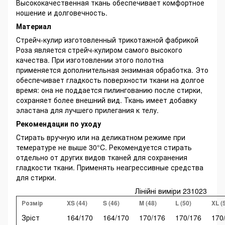
Высококачественная ткань обеспечивает комфортное
ношение и долговечность.
Материал
Стрейч-кулир изготовленный трикотажной фабрикой
Роза является стрейч-кулиром самого высокого
качества. При изготовлении этого полотна
применяется дополнительная энзимная обработка. Это
обеспечивает гладкость поверхности ткани на долгое
время: она не поддается пилингованию после стирки,
сохраняет более внешний вид. Ткань имеет добавку
эластана для лучшего прилегания к телу.
Рекомендации по уходу
Стирать вручную или на деликатном режиме при
темературе не выше 30°C. Рекомендуется стирать
отдельно от других видов тканей для сохранения
гладкости ткани. Применять неагрессивные средства
для стирки.
Лінійні виміри 231023
Розмір
XS (44)
S (46)
M (48)
L (50)
XL (
Зріст
164/170
164/170
170/176
170/176
170