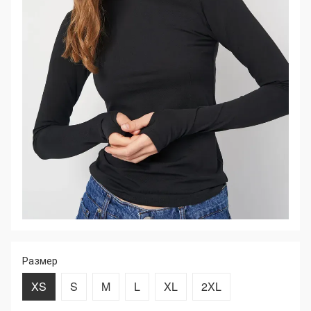
Размер
XS
S
M
L
XL
2XL